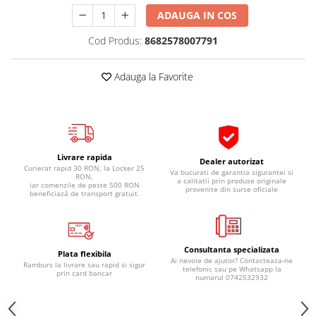
Pipe si fise bujii
20W-50
ADAUGA IN COS
Bujii
20W-60
Cod Produs:
8682578007791
SAE30
Electrica
Ulei transmisie
Incarcatoar acumulator baterie
Adauga la Favorite
Uleiuri hidraulice
Incarcatoare acumulator baterie
Semnalizare
Gradina
Oglinzi moto
BMW Motorrad
Livrare rapida
Dealer autorizat
Curierat rapid 30 RON, la Locker 25
Va bucurati de garantia sigurantei si
Consumabile BMW Motorrad
RON,
a calitatii prin produse originale
iar comenzile de peste 500 RON
provenite din surse oficiale
Uleiuri si lichide moto
beneficiază de transport gratuit.
Ulei moto
Ulei transmisie moto
Consultanta specializata
Ulei furca moto
Plata flexibila
Ai nevoie de ajutor? Contacteaza-ne
Ramburs la livrare sau rapid si sigur
Curatare si intretinere lant moto
telefonic sau pe Whatsapp la
prin card bancar
numarul 0742532932
Antigel moto
Aditivi moto