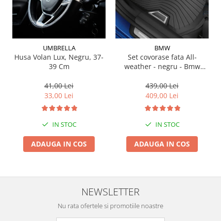
Suporti si placi prindere
UMBRELLA
BMW
Husa Volan Lux, Negru, 37-
Set covorase fata All-
39 Cm
weather - negru - Bmw
Seria 3 G20, G21, G28; Seria
4 G22
41,00 Lei
439,00 Lei
33,00 Lei
409,00 Lei
IN STOC
IN STOC
ADAUGA IN COS
ADAUGA IN COS
NEWSLETTER
Nu rata ofertele si promotiile noastre