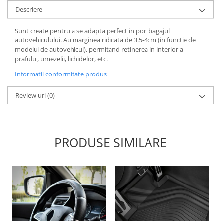
Lichid de frana
Descriere
Vaselina si spray-uri tehnice moto
Sunt create pentru a se adapta perfect in portbagajul
Filtre moto
autovehiculului. Au marginea ridicata de 3.5-4cm (in functie de
Filtru combustibil
modelul de autovehicul), permitand retinerea in interior a
prafului, umezelii, lichidelor, etc.
Buson golire ulei
Filtru ulei moto
Informatii conformitate produs
Filtru aer moto
Review-uri
(0)
Intretinere si curatare filtre moto
Intretinere moto
Intretinere echipament moto
PRODUSE SIMILARE
Curatare moto
Covor moto
Accesorii moto
Antifurt
Genti bagaje moto
Huse moto
Suporti si kituri montaj topcase