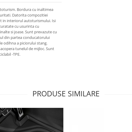
toturism. Bordura cu inaltimea
uritati. Datorita compozitiei
in interiorul autoturismului. Isi
 curatate cu usurinta cu
inalte si joase. Sunt prevazute cu
sul din partea conducatorului
e odihna a piciorului stang.
 acopera tunelul de mijloc. Sunt
iclabil -TPE.
PRODUSE SIMILARE