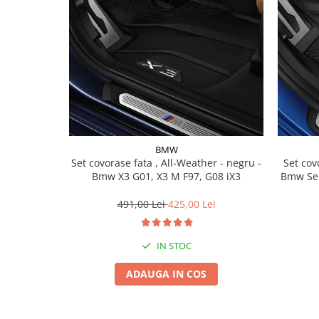
Lichid de frana
Vaselina si spray-uri tehnice moto
Filtre moto
Filtru combustibil
Buson golire ulei
Filtru ulei moto
Filtru aer moto
Intretinere si curatare filtre moto
BMW
Intretinere moto
Set covorase fata , All-Weather - negru -
Set covorase fat
Bmw X3 G01, X3 M F97, G08 iX3
Bmw Ser
Intretinere echipament moto
Curatare moto
491,00 Lei
425,00 Lei
Covor moto
Accesorii moto
IN STOC
Antifurt
ADAUGA IN COS
Genti bagaje moto
Huse moto
Suporti si kituri montaj topcase