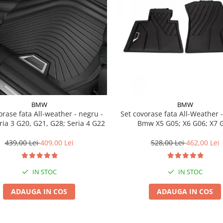
BMW
BMW
a All-weather - negru -
Set covorase fata All-Weather - negru -
ia 3 G20, G21, G28; Seria 4 G22
Bmw X5 G05; X6 G06; X7 
439,00 Lei
409,00 Lei
528,00 Lei
462,00 Lei
IN STOC
IN STOC
ADAUGA IN COS
ADAUGA IN COS