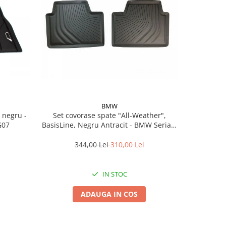
BMW
Set covorase spate "All-Weather",
Set covoras
G07
BasisLine, Negru Antracit - BMW Seria 3
BasisLin
G20 G21 G80M3 G81M3, Seria 4 G26
344,00 Lei
310,00 Lei
3
IN STOC
ADAUGA IN COS