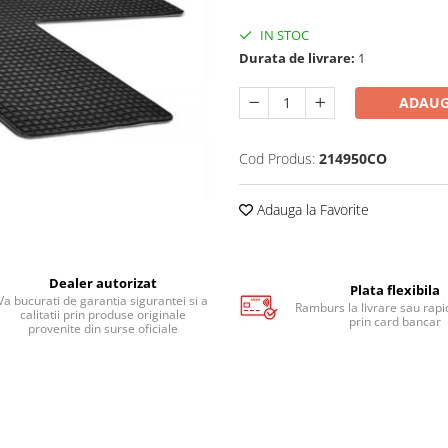
IN STOC
Durata de livrare:
1
ADAUG
Cod Produs:
214950CO
Adauga la Favorite
Dealer autorizat
Plata flexibila
Va bucurati de garantia sigurantei si a
Ramburs la livrare sau rapid
calitatii prin produse originale
prin card bancar
provenite din surse oficiale