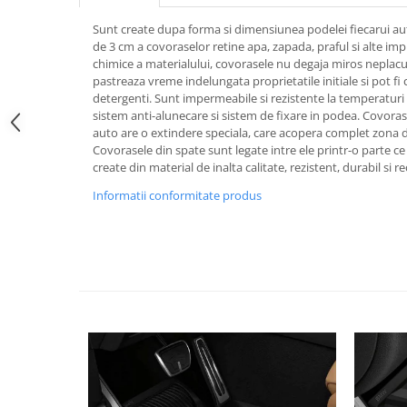
Pipe si fise bujii
20W-50
Sunt create dupa forma si dimensiunea podelei fiecarui au
Bujii
20W-60
de 3 cm a covoraselor retine apa, zapada, praful si alte imp
chimice a materialului, covorasele nu degaja miros neplacut 
SAE30
Electrica
pastreaza vreme indelungata proprietatile initiale si pot fi
Ulei transmisie
Incarcatoar acumulator baterie
detergenti. Sunt impermeabile si rezistente la temperaturi 
sistem anti-alunecare si sistem de fixare in podea. Covora
Uleiuri hidraulice
Incarcatoare acumulator baterie
auto are o extindere speciala, care acopera complet zona d
Semnalizare
Gradina
Covorasele din spate sunt legate intre ele printr-o parte ce
create din material de inalta calitate, rezistent, durabil si rec
Oglinzi moto
Informatii conformitate produs
BMW Motorrad
Consumabile BMW Motorrad
Uleiuri si lichide moto
Ulei moto
Ulei transmisie moto
Ulei furca moto
Curatare si intretinere lant moto
Antigel moto
Aditivi moto