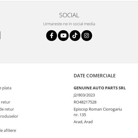
SOCIAL
Urmareste-ne in social media
DATE COMERCIALE
 plata
GENUINE AUTO PARTS SRL
J2/803/2023
 retur
RO48217528
de retur
Episcop Roman Ciorogariu
nr. 135
produselor
Arad, Arad
 afiliere