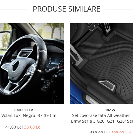
PRODUSE SIMILARE
UMBRELLA
BMW
 Volan Lux, Negru, 37-39 Cm
Set covorase fata All-weather - negru -
Bmw Seria 3 G20, G21, G28; Se
41,00 Lei
33,00 Lei
439,00 Lei
409,00 Lei