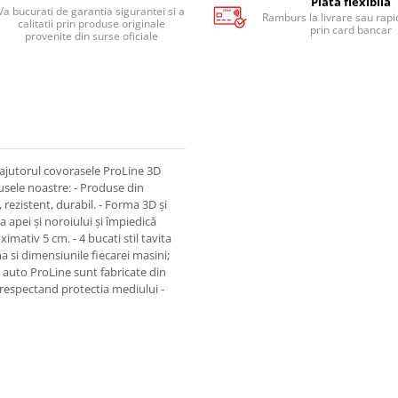
Plata flexibila
Va bucurati de garantia sigurantei si a
Ramburs la livrare sau rapid
calitatii prin produse originale
prin card bancar
provenite din surse oficiale
jutorul covorasele ProLine 3D
dusele noastre: - Produse din
, rezistent, durabil. - Forma 3D și
 apei și noroiului și împiedică
imativ 5 cm. - 4 bucati stil tavita
a si dimensiunile fiecarei masini;
 auto ProLine sunt fabricate din
 respectand protectia mediului -