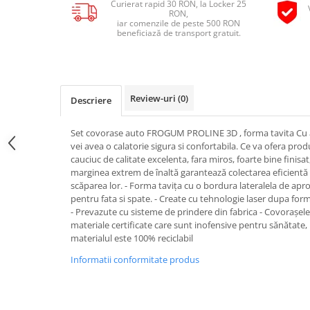
Curierat rapid 30 RON, la Locker 25
Pipe si fise bujii
RON,
20W-50
iar comenzile de peste 500 RON
Bujii
20W-60
beneficiază de transport gratuit.
SAE30
Electrica
Ulei transmisie
Incarcatoar acumulator baterie
Uleiuri hidraulice
Incarcatoare acumulator baterie
Review-uri
(0)
Descriere
Semnalizare
Gradina
Oglinzi moto
Set covorase auto FROGUM PROLINE 3D , forma tavita Cu a
vei avea o calatorie sigura si confortabila. Ce va ofera pro
BMW Motorrad
cauciuc de calitate excelenta, fara miros, foarte bine finisat
Consumabile BMW Motorrad
marginea extrem de înaltă garantează colectarea eficientă a
scăparea lor. - Forma tavița cu o bordura lateralela de aprox
Uleiuri si lichide moto
pentru fata si spate. - Create cu tehnologie laser dupa form
Ulei moto
- Prevazute cu sisteme de prindere din fabrica - Covorașele
materiale certificate care sunt inofensive pentru sănătate,
Ulei transmisie moto
materialul este 100% reciclabil
Ulei furca moto
Informatii conformitate produs
Curatare si intretinere lant moto
Antigel moto
Aditivi moto