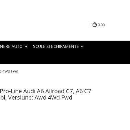
0,00
INERE AUTO
SCULE SI ECHIPAMENTE
Awd 4Wd Fwd
 Pro-Line Audi A6 Allroad C7, A6 C7
bi, Versiune: Awd 4Wd Fwd