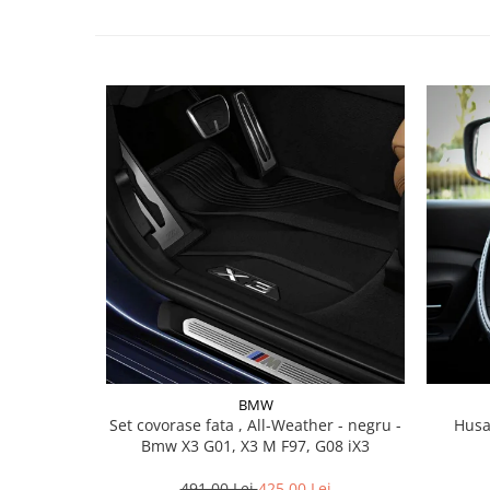
Lichid de frana
Vaselina si spray-uri tehnice moto
Filtre moto
Filtru combustibil
Buson golire ulei
Filtru ulei moto
Filtru aer moto
Intretinere si curatare filtre moto
Intretinere moto
Intretinere echipament moto
Curatare moto
Covor moto
Accesorii moto
Antifurt
BMW
Set covorase fata , All-Weather - negru -
Husa
Genti bagaje moto
Bmw X3 G01, X3 M F97, G08 iX3
Huse moto
Suporti si kituri montaj topcase
491,00 Lei
425,00 Lei