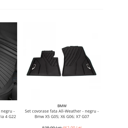
BMW
Set covorase fata All-Weather - negru -
Set cov
ria 4 G22
Bmw X5 G05; X6 G06; X7 G07
BasisLine,
G20 G21
528,00 Lei
462,00 Lei
3