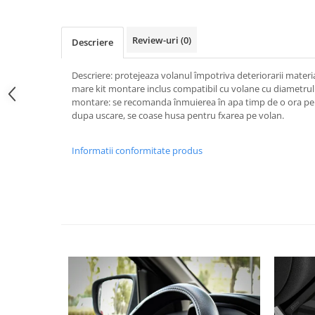
Pipe si fise bujii
20W-50
Bujii
20W-60
Review-uri
(0)
Descriere
SAE30
Electrica
Ulei transmisie
Descriere: protejeaza volanul împotriva deteriorarii materia
Incarcatoar acumulator baterie
mare kit montare inclus compatibil cu volane cu diametrul i
Uleiuri hidraulice
Incarcatoare acumulator baterie
montare: se recomanda înmuierea în apa timp de o ora pe
Semnalizare
Gradina
dupa uscare, se coase husa pentru fxarea pe volan.
Oglinzi moto
Informatii conformitate produs
BMW Motorrad
Consumabile BMW Motorrad
Uleiuri si lichide moto
Ulei moto
Ulei transmisie moto
Ulei furca moto
Curatare si intretinere lant moto
Antigel moto
Aditivi moto