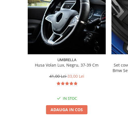
Lichid de frana
Vaselina si spray-uri tehnice moto
Filtre moto
Filtru combustibil
Buson golire ulei
Filtru ulei moto
Filtru aer moto
Intretinere si curatare filtre moto
UMBRELLA
Intretinere moto
Husa Volan Lux, Negru, 37-39 Cm
Set covorase fat
Bmw Ser
Intretinere echipament moto
41,00 Lei
33,00 Lei
Curatare moto
Covor moto
Accesorii moto
IN STOC
Antifurt
ADAUGA IN COS
Genti bagaje moto
Huse moto
Suporti si kituri montaj topcase