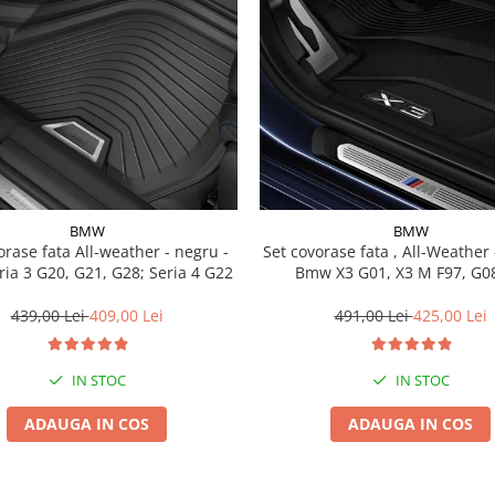
BMW
BMW
a All-weather - negru -
Set covorase fata , All-Weather - negru -
ia 3 G20, G21, G28; Seria 4 G22
Bmw X3 G01, X3 M F97, G08
439,00 Lei
409,00 Lei
491,00 Lei
425,00 Lei
IN STOC
IN STOC
ADAUGA IN COS
ADAUGA IN COS