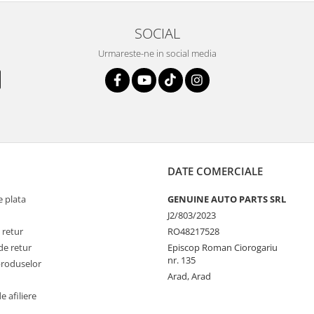
SOCIAL
Urmareste-ne in social media
DATE COMERCIALE
 plata
GENUINE AUTO PARTS SRL
J2/803/2023
 retur
RO48217528
de retur
Episcop Roman Ciorogariu
nr. 135
produselor
Arad, Arad
 afiliere