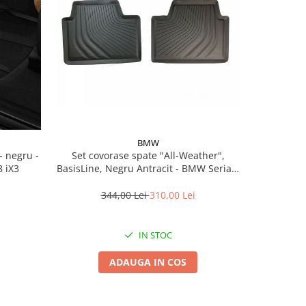
BMW
Set covorase spate "All-Weather",
Set covorase fata All-
 iX3
BasisLine, Negru Antracit - BMW Seria 3
Bmw 
G20 G21 G80M3 G81M3, Seria 4 G26
344,00 Lei
310,00 Lei
5
IN STOC
ADAUGA IN COS