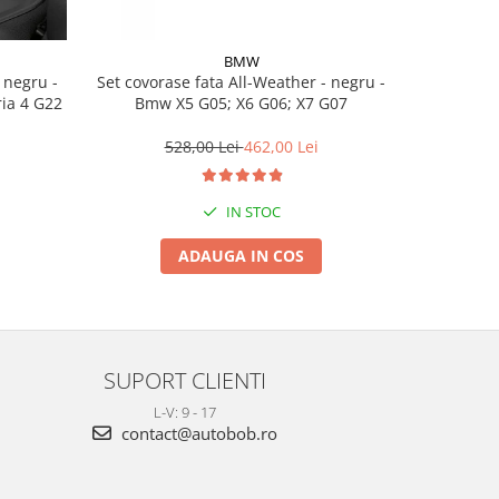
BMW
Set covorase fata All-Weather - negru -
Set cov
ria 4 G22
Bmw X5 G05; X6 G06; X7 G07
BasisLine,
G20 G21
528,00 Lei
462,00 Lei
3
IN STOC
ADAUGA IN COS
SUPORT CLIENTI
L-V: 9 - 17
contact@autobob.ro