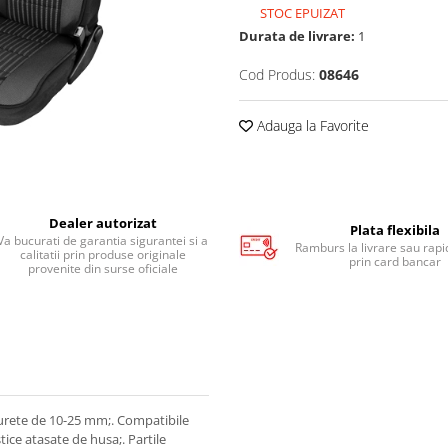
STOC EPUIZAT
Durata de livrare:
1
Cod Produs:
08646
Adauga la Favorite
Dealer autorizat
Plata flexibila
Va bucurati de garantia sigurantei si a
Ramburs la livrare sau rapid
calitatii prin produse originale
prin card bancar
provenite din surse oficiale
 burete de 10-25 mm;. Compatibile
tice atasate de husa;. Partile