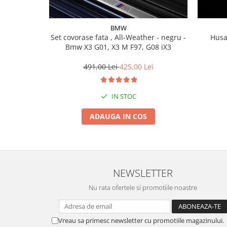
Lichid de frana
Vaselina si spray-uri tehnice moto
BMW
Filtre moto
Set covorase fata , All-Weather - negru -
Husa
Bmw X3 G01, X3 M F97, G08 iX3
Filtru combustibil
Buson golire ulei
491,00 Lei
425,00 Lei
Filtru ulei moto
Filtru aer moto
IN STOC
Intretinere si curatare filtre moto
Intretinere moto
ADAUGA IN COS
Intretinere echipament moto
Curatare moto
Covor moto
Accesorii moto
NEWSLETTER
Antifurt
Nu rata ofertele si promotiile noastre
Genti bagaje moto
Huse moto
Vreau sa primesc newsletter cu promotiile magazinului.
Suporti si kituri montaj topcase