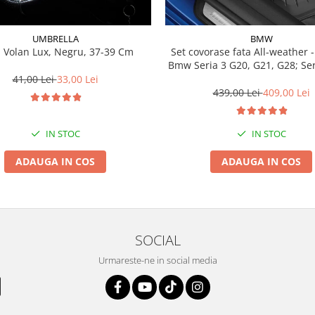
UMBRELLA
BMW
 Volan Lux, Negru, 37-39 Cm
Set covorase fata All-weather - negru -
Bmw Seria 3 G20, G21, G28; Se
41,00 Lei
33,00 Lei
439,00 Lei
409,00 Lei
IN STOC
IN STOC
ADAUGA IN COS
ADAUGA IN COS
SOCIAL
Urmareste-ne in social media