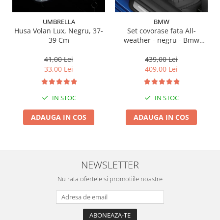
Suporti si placi prindere
UMBRELLA
BMW
Husa Volan Lux, Negru, 37-
Set covorase fata All-
39 Cm
weather - negru - Bmw
Seria 3 G20, G21, G28; Seria
4 G22
41,00 Lei
439,00 Lei
33,00 Lei
409,00 Lei
IN STOC
IN STOC
ADAUGA IN COS
ADAUGA IN COS
NEWSLETTER
Nu rata ofertele si promotiile noastre