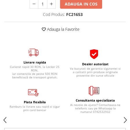
ADAUGA IN COS
Pipe si fise bujii
20W-50
Bujii
20W-60
Cod Produs:
FC21653
SAE30
Electrica
Ulei transmisie
Adauga la Favorite
Incarcatoar acumulator baterie
Uleiuri hidraulice
Incarcatoare acumulator baterie
Semnalizare
Gradina
Oglinzi moto
Livrare rapida
BMW Motorrad
Dealer autorizat
Curierat rapid 30 RON, la Locker 25
Va bucurati de garantia sigurantei si
RON,
Consumabile BMW Motorrad
a calitatii prin produse originale
iar comenzile de peste 500 RON
provenite din surse oficiale
beneficiază de transport gratuit.
Uleiuri si lichide moto
Ulei moto
Ulei transmisie moto
Consultanta specializata
Plata flexibila
Ulei furca moto
Ai nevoie de ajutor? Contacteaza-ne
Ramburs la livrare sau rapid si sigur
telefonic sau pe Whatsapp la
prin card bancar
Curatare si intretinere lant moto
numarul 0742532932
Antigel moto
Aditivi moto