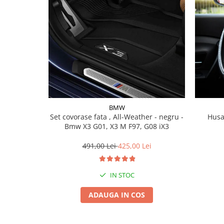
Lichid de frana
Vaselina si spray-uri tehnice moto
Filtre moto
Filtru combustibil
Buson golire ulei
Filtru ulei moto
Filtru aer moto
Intretinere si curatare filtre moto
BMW
Intretinere moto
Set covorase fata , All-Weather - negru -
Husa
Bmw X3 G01, X3 M F97, G08 iX3
Intretinere echipament moto
Curatare moto
491,00 Lei
425,00 Lei
Covor moto
Accesorii moto
IN STOC
Antifurt
ADAUGA IN COS
Genti bagaje moto
Huse moto
Suporti si kituri montaj topcase