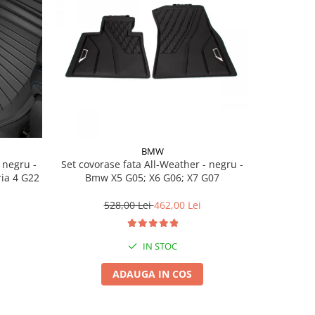
BMW
Set covorase fata All-Weather - negru -
Set cov
ria 4 G22
Bmw X5 G05; X6 G06; X7 G07
BasisLine,
G20 G21
528,00 Lei
462,00 Lei
3
IN STOC
ADAUGA IN COS