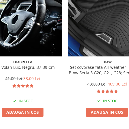
UMBRELLA
BMW
 Volan Lux, Negru, 37-39 Cm
Set covorase fata All-weather - negru -
Bmw Seria 3 G20, G21, G28; Se
41,00 Lei
33,00 Lei
439,00 Lei
409,00 Lei
IN STOC
IN STOC
ADAUGA IN COS
ADAUGA IN COS