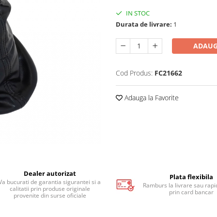
IN STOC
Durata de livrare:
1
ADAUG
Cod Produs:
FC21662
Adauga la Favorite
Dealer autorizat
Plata flexibila
Va bucurati de garantia sigurantei si a
Ramburs la livrare sau rapid
calitatii prin produse originale
prin card bancar
provenite din surse oficiale