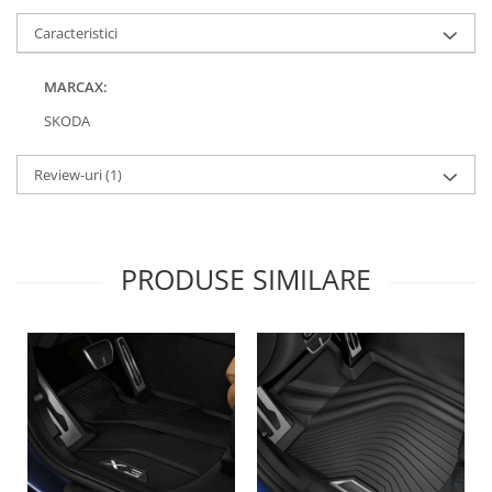
Lichid de frana
Caracteristici
Vaselina si spray-uri tehnice moto
Filtre moto
MARCAX:
Filtru combustibil
SKODA
Buson golire ulei
Filtru ulei moto
Review-uri
(1)
Filtru aer moto
Intretinere si curatare filtre moto
Intretinere moto
PRODUSE SIMILARE
Intretinere echipament moto
Curatare moto
Covor moto
Accesorii moto
Antifurt
Genti bagaje moto
Huse moto
Suporti si kituri montaj topcase