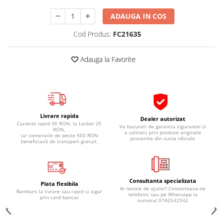
Pipe si fise bujii
20W-50
ADAUGA IN COS
Bujii
20W-60
Cod Produs:
FC21635
SAE30
Electrica
Ulei transmisie
Incarcatoar acumulator baterie
Adauga la Favorite
Uleiuri hidraulice
Incarcatoare acumulator baterie
Semnalizare
Gradina
Oglinzi moto
BMW Motorrad
Livrare rapida
Dealer autorizat
Consumabile BMW Motorrad
Curierat rapid 30 RON, la Locker 25
Va bucurati de garantia sigurantei si
RON,
a calitatii prin produse originale
Uleiuri si lichide moto
iar comenzile de peste 500 RON
provenite din surse oficiale
beneficiază de transport gratuit.
Ulei moto
Ulei transmisie moto
Ulei furca moto
Consultanta specializata
Plata flexibila
Ai nevoie de ajutor? Contacteaza-ne
Curatare si intretinere lant moto
Ramburs la livrare sau rapid si sigur
telefonic sau pe Whatsapp la
prin card bancar
numarul 0742532932
Antigel moto
Aditivi moto