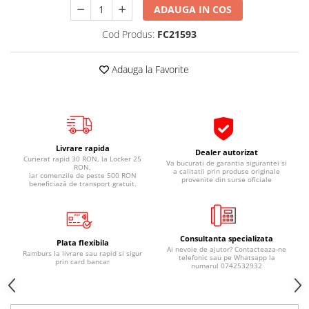
ADAUGA IN COS
Pipe si fise bujii
20W-50
Bujii
20W-60
Cod Produs:
FC21593
SAE30
Electrica
Ulei transmisie
Adauga la Favorite
Incarcatoar acumulator baterie
Uleiuri hidraulice
Incarcatoare acumulator baterie
Semnalizare
Gradina
Oglinzi moto
Livrare rapida
BMW Motorrad
Dealer autorizat
Curierat rapid 30 RON, la Locker 25
Va bucurati de garantia sigurantei si
RON,
Consumabile BMW Motorrad
a calitatii prin produse originale
iar comenzile de peste 500 RON
provenite din surse oficiale
beneficiază de transport gratuit.
Uleiuri si lichide moto
Ulei moto
Ulei transmisie moto
Consultanta specializata
Plata flexibila
Ulei furca moto
Ai nevoie de ajutor? Contacteaza-ne
Ramburs la livrare sau rapid si sigur
telefonic sau pe Whatsapp la
prin card bancar
Curatare si intretinere lant moto
numarul 0742532932
Antigel moto
Aditivi moto