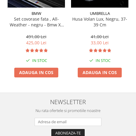
Suporti si placi prindere
BMW
UMBRELLA
Set covorase fata , All-
Husa Volan Lux, Negru, 37-
Weather - negru - Bmw X3
39 Cm
G01, X3 M F97, G08 iX3
491,00 Lei
41,00 Lei
425,00 Lei
33,00 Lei
IN STOC
IN STOC
ADAUGA IN COS
ADAUGA IN COS
NEWSLETTER
Nu rata ofertele si promotiile noastre