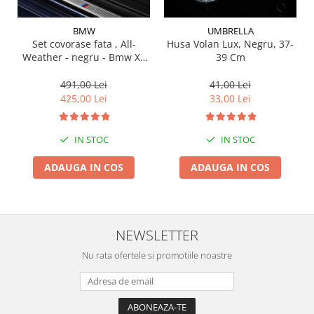
Suporti si placi prindere
BMW
UMBRELLA
Set covorase fata , All-
Husa Volan Lux, Negru, 37-
Weather - negru - Bmw X3
39 Cm
G01, X3 M F97, G08 iX3
491,00 Lei
41,00 Lei
425,00 Lei
33,00 Lei
IN STOC
IN STOC
ADAUGA IN COS
ADAUGA IN COS
NEWSLETTER
Nu rata ofertele si promotiile noastre