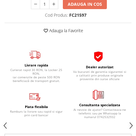
ADAUGA IN COS
Pipe si fise bujii
20W-50
Bujii
20W-60
Cod Produs:
FC21597
SAE30
Electrica
Ulei transmisie
Adauga la Favorite
Incarcatoar acumulator baterie
Uleiuri hidraulice
Incarcatoare acumulator baterie
Semnalizare
Gradina
Oglinzi moto
Livrare rapida
BMW Motorrad
Dealer autorizat
Curierat rapid 30 RON, la Locker 25
Va bucurati de garantia sigurantei si
RON,
Consumabile BMW Motorrad
a calitatii prin produse originale
iar comenzile de peste 500 RON
provenite din surse oficiale
beneficiază de transport gratuit.
Uleiuri si lichide moto
Ulei moto
Ulei transmisie moto
Consultanta specializata
Plata flexibila
Ulei furca moto
Ai nevoie de ajutor? Contacteaza-ne
Ramburs la livrare sau rapid si sigur
telefonic sau pe Whatsapp la
prin card bancar
Curatare si intretinere lant moto
numarul 0742532932
Antigel moto
Aditivi moto