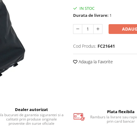
IN STOC
Durata de livrare:
1
ADAUG
Cod Produs:
FC21641
Adauga la Favorite
Dealer autorizat
Plata flexibila
Va bucurati de garantia sigurantei si a
Ramburs la livrare sau rapid
calitatii prin produse originale
prin card bancar
provenite din surse oficiale