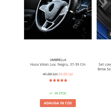
Lichid de frana
Vaselina si spray-uri tehnice moto
Filtre moto
Filtru combustibil
Buson golire ulei
Filtru ulei moto
Filtru aer moto
Intretinere si curatare filtre moto
Intretinere moto
UMBRELLA
Intretinere echipament moto
Husa Volan Lux, Negru, 37-39 Cm
Set covorase fat
Bmw Ser
Curatare moto
41,00 Lei
33,00 Lei
Covor moto
Accesorii moto
Antifurt
IN STOC
Genti bagaje moto
ADAUGA IN COS
Huse moto
Suporti si kituri montaj topcase