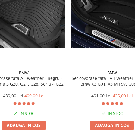
BMW
BMW
a All-weather - negru -
Set covorase fata , All-Weather - negru -
ia 3 G20, G21, G28; Seria 4 G22
Bmw X3 G01, X3 M F97, G08
439,00 Lei
409,00 Lei
491,00 Lei
425,00 Lei
IN STOC
IN STOC
ADAUGA IN COS
ADAUGA IN COS