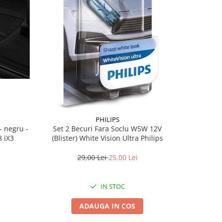
PHILIPS
Set 2 Becuri Fara Soclu W5W 12V
Set cov
 iX3
(Blister) White Vision Ultra Philips
BasisLine,
G20 G21
29,00 Lei
25,00 Lei
3
IN STOC
ADAUGA IN COS