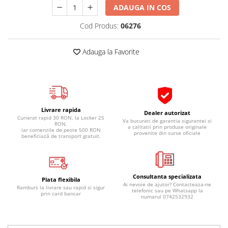
ADAUGA IN COS
Pipe si fise bujii
20W-50
Bujii
20W-60
Cod Produs:
06276
SAE30
Electrica
Ulei transmisie
Adauga la Favorite
Incarcatoar acumulator baterie
Uleiuri hidraulice
Incarcatoare acumulator baterie
Semnalizare
Gradina
Oglinzi moto
Livrare rapida
BMW Motorrad
Dealer autorizat
Curierat rapid 30 RON, la Locker 25
Va bucurati de garantia sigurantei si
RON,
Consumabile BMW Motorrad
a calitatii prin produse originale
iar comenzile de peste 500 RON
provenite din surse oficiale
beneficiază de transport gratuit.
Uleiuri si lichide moto
Ulei moto
Ulei transmisie moto
Consultanta specializata
Plata flexibila
Ulei furca moto
Ai nevoie de ajutor? Contacteaza-ne
Ramburs la livrare sau rapid si sigur
telefonic sau pe Whatsapp la
prin card bancar
Curatare si intretinere lant moto
numarul 0742532932
Antigel moto
Aditivi moto