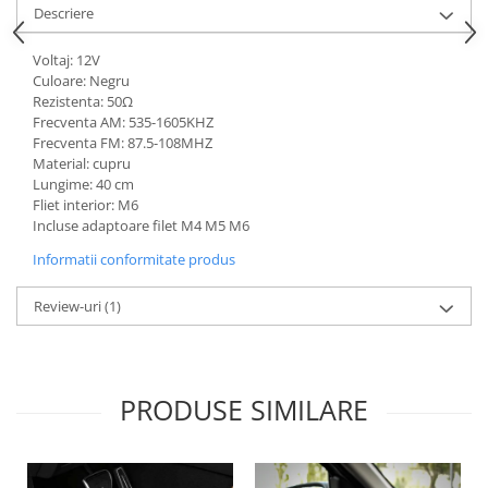
Descriere
Lichid de frana
Vaselina si spray-uri tehnice moto
Voltaj: 12V
Filtre moto
Culoare: Negru
Rezistenta: 50Ω
Filtru combustibil
Frecventa AM: 535-1605KHZ
Buson golire ulei
Frecventa FM: 87.5-108MHZ
Filtru ulei moto
Material: cupru
Lungime: 40 cm
Filtru aer moto
Fliet interior: M6
Intretinere si curatare filtre moto
Incluse adaptoare filet M4 M5 M6
Intretinere moto
Informatii conformitate produs
Intretinere echipament moto
Review-uri
(1)
Curatare moto
Covor moto
Accesorii moto
Antifurt
PRODUSE SIMILARE
Genti bagaje moto
Huse moto
Suporti si kituri montaj topcase