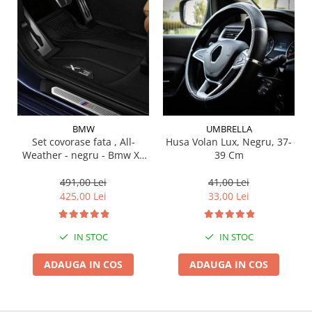
Suporti si placi prindere
BMW
UMBRELLA
Set covorase fata , All-
Husa Volan Lux, Negru, 37-
Weather - negru - Bmw X3
39 Cm
G01, X3 M F97, G08 iX3
491,00 Lei
41,00 Lei
425,00 Lei
33,00 Lei
IN STOC
IN STOC
ADAUGA IN COS
ADAUGA IN COS