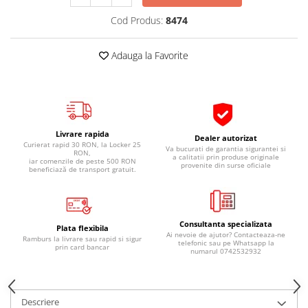
Pipe si fise bujii
20W-50
Cod Produs:
8474
Bujii
20W-60
SAE30
Electrica
Adauga la Favorite
Ulei transmisie
Incarcatoar acumulator baterie
Uleiuri hidraulice
Incarcatoare acumulator baterie
Semnalizare
Gradina
Oglinzi moto
Livrare rapida
Dealer autorizat
Curierat rapid 30 RON, la Locker 25
BMW Motorrad
Va bucurati de garantia sigurantei si
RON,
a calitatii prin produse originale
iar comenzile de peste 500 RON
provenite din surse oficiale
Consumabile BMW Motorrad
beneficiază de transport gratuit.
Uleiuri si lichide moto
Ulei moto
Consultanta specializata
Ulei transmisie moto
Plata flexibila
Ai nevoie de ajutor? Contacteaza-ne
Ramburs la livrare sau rapid si sigur
telefonic sau pe Whatsapp la
Ulei furca moto
prin card bancar
numarul 0742532932
Curatare si intretinere lant moto
Antigel moto
Aditivi moto
Descriere