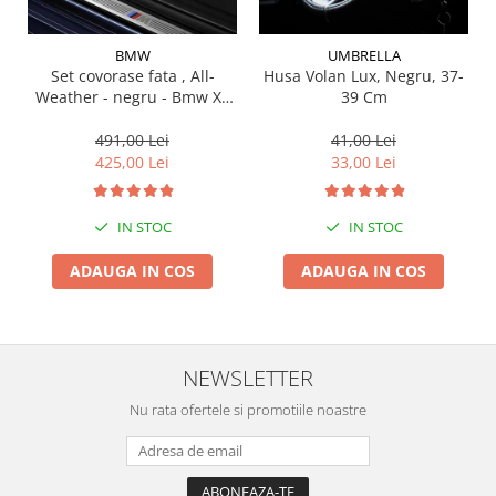
Suporti si placi prindere
BMW
UMBRELLA
Set covorase fata , All-
Husa Volan Lux, Negru, 37-
Weather - negru - Bmw X3
39 Cm
G01, X3 M F97, G08 iX3
491,00 Lei
41,00 Lei
425,00 Lei
33,00 Lei
IN STOC
IN STOC
ADAUGA IN COS
ADAUGA IN COS
NEWSLETTER
Nu rata ofertele si promotiile noastre