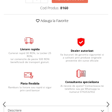
Pipe si fise bujii
20W-50
Cod Produs:
8160
Bujii
20W-60
SAE30
Electrica
Adauga la Favorite
Ulei transmisie
Incarcatoar acumulator baterie
Uleiuri hidraulice
Incarcatoare acumulator baterie
Semnalizare
Gradina
Oglinzi moto
Livrare rapida
Dealer autorizat
Curierat rapid 30 RON, la Locker 25
BMW Motorrad
Va bucurati de garantia sigurantei si
RON,
a calitatii prin produse originale
iar comenzile de peste 500 RON
provenite din surse oficiale
Consumabile BMW Motorrad
beneficiază de transport gratuit.
Uleiuri si lichide moto
Ulei moto
Consultanta specializata
Ulei transmisie moto
Plata flexibila
Ai nevoie de ajutor? Contacteaza-ne
Ramburs la livrare sau rapid si sigur
telefonic sau pe Whatsapp la
Ulei furca moto
prin card bancar
numarul 0742532932
Curatare si intretinere lant moto
Antigel moto
Aditivi moto
Descriere