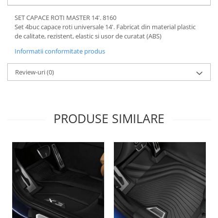
Lichid de frana
SET CAPACE ROTI MASTER 14'. 8160
Vaselina si spray-uri tehnice moto
Set 4buc capace roti universale 14'. Fabricat din material plastic
Filtre moto
de calitate, rezistent, elastic si usor de curatat (ABS)
Filtru combustibil
Informatii conformitate produs
Buson golire ulei
Review-uri
(0)
Filtru ulei moto
Filtru aer moto
Intretinere si curatare filtre moto
Intretinere moto
PRODUSE SIMILARE
Intretinere echipament moto
Curatare moto
Covor moto
Accesorii moto
Antifurt
Genti bagaje moto
Huse moto
Suporti si kituri montaj topcase