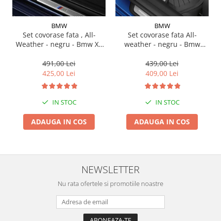
Suporti si placi prindere
BMW
BMW
Set covorase fata , All-
Set covorase fata All-
Weather - negru - Bmw X3
weather - negru - Bmw
G01, X3 M F97, G08 iX3
Seria 3 G20, G21, G28; Seria
4 G22
491,00 Lei
439,00 Lei
425,00 Lei
409,00 Lei
IN STOC
IN STOC
ADAUGA IN COS
ADAUGA IN COS
NEWSLETTER
Nu rata ofertele si promotiile noastre