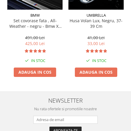
Suporti si placi prindere
BMW
UMBRELLA
Set covorase fata , All-
Husa Volan Lux, Negru, 37-
Weather - negru - Bmw X3
39 Cm
G01, X3 M F97, G08 iX3
491,00 Lei
41,00 Lei
425,00 Lei
33,00 Lei
IN STOC
IN STOC
ADAUGA IN COS
ADAUGA IN COS
NEWSLETTER
Nu rata ofertele si promotiile noastre