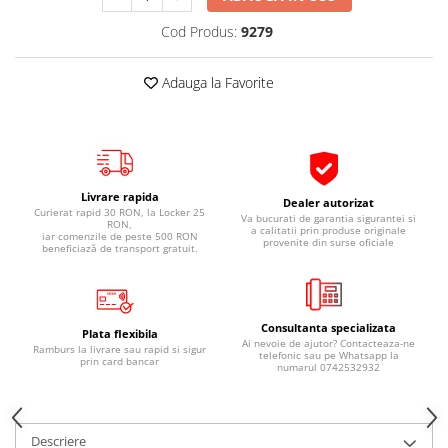
Pipe si fise bujii
20W-50
Cod Produs:
9279
Bujii
20W-60
SAE30
Electrica
Adauga la Favorite
Ulei transmisie
Incarcatoar acumulator baterie
Uleiuri hidraulice
Incarcatoare acumulator baterie
Semnalizare
Gradina
Oglinzi moto
Livrare rapida
Dealer autorizat
Curierat rapid 30 RON, la Locker 25
BMW Motorrad
Va bucurati de garantia sigurantei si
RON,
a calitatii prin produse originale
iar comenzile de peste 500 RON
provenite din surse oficiale
Consumabile BMW Motorrad
beneficiază de transport gratuit.
Uleiuri si lichide moto
Ulei moto
Consultanta specializata
Ulei transmisie moto
Plata flexibila
Ai nevoie de ajutor? Contacteaza-ne
Ramburs la livrare sau rapid si sigur
telefonic sau pe Whatsapp la
Ulei furca moto
prin card bancar
numarul 0742532932
Curatare si intretinere lant moto
Antigel moto
Aditivi moto
Descriere