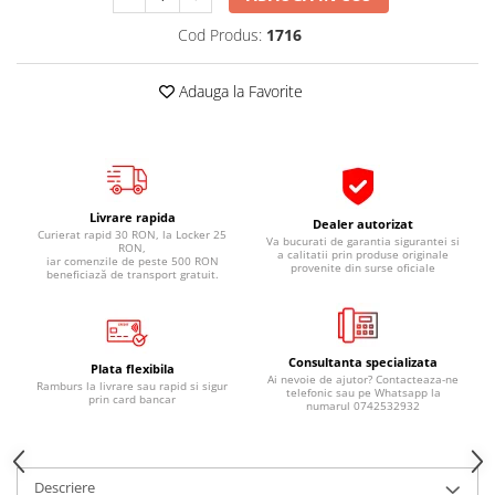
Pipe si fise bujii
20W-50
Cod Produs:
1716
Bujii
20W-60
SAE30
Electrica
Adauga la Favorite
Ulei transmisie
Incarcatoar acumulator baterie
Uleiuri hidraulice
Incarcatoare acumulator baterie
Semnalizare
Gradina
Oglinzi moto
Livrare rapida
Dealer autorizat
Curierat rapid 30 RON, la Locker 25
BMW Motorrad
Va bucurati de garantia sigurantei si
RON,
a calitatii prin produse originale
iar comenzile de peste 500 RON
provenite din surse oficiale
Consumabile BMW Motorrad
beneficiază de transport gratuit.
Uleiuri si lichide moto
Ulei moto
Consultanta specializata
Ulei transmisie moto
Plata flexibila
Ai nevoie de ajutor? Contacteaza-ne
Ramburs la livrare sau rapid si sigur
Ulei furca moto
telefonic sau pe Whatsapp la
prin card bancar
numarul 0742532932
Curatare si intretinere lant moto
Antigel moto
Aditivi moto
Descriere