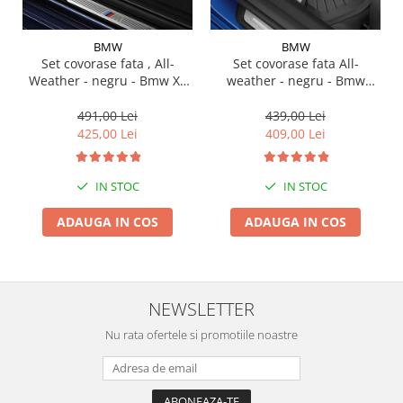
Suporti si placi prindere
BMW
BMW
Set covorase fata , All-
Set covorase fata All-
Weather - negru - Bmw X3
weather - negru - Bmw
G01, X3 M F97, G08 iX3
Seria 3 G20, G21, G28; Seria
4 G22
491,00 Lei
439,00 Lei
425,00 Lei
409,00 Lei
IN STOC
IN STOC
ADAUGA IN COS
ADAUGA IN COS
NEWSLETTER
Nu rata ofertele si promotiile noastre