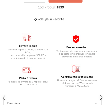
Pipe si fise bujii
20W-50
Cod Produs:
1839
Bujii
20W-60
SAE30
Electrica
Adauga la Favorite
Ulei transmisie
Incarcatoar acumulator baterie
Uleiuri hidraulice
Incarcatoare acumulator baterie
Semnalizare
Gradina
Oglinzi moto
Livrare rapida
Dealer autorizat
Curierat rapid 30 RON, la Locker 25
BMW Motorrad
Va bucurati de garantia sigurantei si
RON,
a calitatii prin produse originale
iar comenzile de peste 500 RON
provenite din surse oficiale
Consumabile BMW Motorrad
beneficiază de transport gratuit.
Uleiuri si lichide moto
Ulei moto
Consultanta specializata
Ulei transmisie moto
Plata flexibila
Ai nevoie de ajutor? Contacteaza-ne
Ramburs la livrare sau rapid si sigur
telefonic sau pe Whatsapp la
Ulei furca moto
prin card bancar
numarul 0742532932
Curatare si intretinere lant moto
Antigel moto
Aditivi moto
Descriere