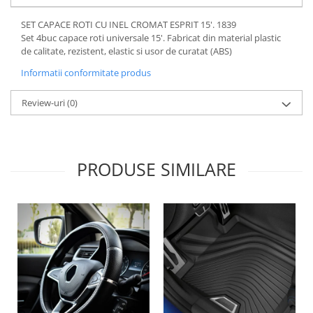
Lichid de frana
SET CAPACE ROTI CU INEL CROMAT ESPRIT 15'. 1839
Vaselina si spray-uri tehnice moto
Set 4buc capace roti universale 15'. Fabricat din material plastic
Filtre moto
de calitate, rezistent, elastic si usor de curatat (ABS)
Filtru combustibil
Informatii conformitate produs
Buson golire ulei
Review-uri
(0)
Filtru ulei moto
Filtru aer moto
Intretinere si curatare filtre moto
Intretinere moto
PRODUSE SIMILARE
Intretinere echipament moto
Curatare moto
Covor moto
Accesorii moto
Antifurt
Genti bagaje moto
Huse moto
Suporti si kituri montaj topcase