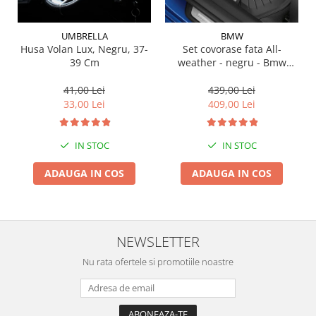
Suporti si placi prindere
UMBRELLA
BMW
Husa Volan Lux, Negru, 37-
Set covorase fata All-
39 Cm
weather - negru - Bmw
Seria 3 G20, G21, G28; Seria
4 G22
41,00 Lei
439,00 Lei
33,00 Lei
409,00 Lei
IN STOC
IN STOC
ADAUGA IN COS
ADAUGA IN COS
NEWSLETTER
Nu rata ofertele si promotiile noastre