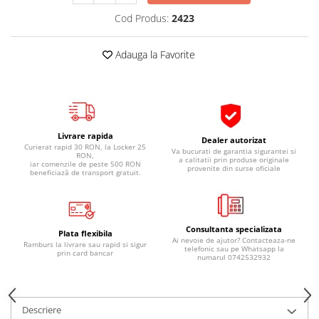
Pipe si fise bujii
20W-50
Cod Produs:
2423
Bujii
20W-60
SAE30
Adauga la Favorite
Electrica
Ulei transmisie
Incarcatoar acumulator baterie
Uleiuri hidraulice
Incarcatoare acumulator baterie
Semnalizare
Gradina
Oglinzi moto
Livrare rapida
Dealer autorizat
Curierat rapid 30 RON, la Locker 25
Va bucurati de garantia sigurantei si
BMW Motorrad
RON,
a calitatii prin produse originale
iar comenzile de peste 500 RON
provenite din surse oficiale
beneficiază de transport gratuit.
Consumabile BMW Motorrad
Uleiuri si lichide moto
Ulei moto
Consultanta specializata
Plata flexibila
Ulei transmisie moto
Ai nevoie de ajutor? Contacteaza-ne
Ramburs la livrare sau rapid si sigur
telefonic sau pe Whatsapp la
Ulei furca moto
prin card bancar
numarul 0742532932
Curatare si intretinere lant moto
Antigel moto
Aditivi moto
Descriere