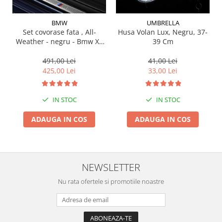
Suporti si placi prindere
BMW
UMBRELLA
Set covorase fata , All-
Husa Volan Lux, Negru, 37-
Weather - negru - Bmw X3
39 Cm
G01, X3 M F97, G08 iX3
491,00 Lei
41,00 Lei
425,00 Lei
33,00 Lei
IN STOC
IN STOC
ADAUGA IN COS
ADAUGA IN COS
NEWSLETTER
Nu rata ofertele si promotiile noastre