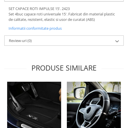
Lichid de frana
SET CAPACE ROTI IMPULSE 15'. 2423
Vaselina si spray-uri tehnice moto
Set 4buc capace roti universale 15'. Fabricat din material plastic
Filtre moto
de calitate, rezistent, elastic si usor de curatat (ABS)
Filtru combustibil
Informatii conformitate produs
Buson golire ulei
Review-uri
(0)
Filtru ulei moto
Filtru aer moto
Intretinere si curatare filtre moto
Intretinere moto
PRODUSE SIMILARE
Intretinere echipament moto
Curatare moto
Covor moto
Accesorii moto
Antifurt
Genti bagaje moto
Huse moto
Suporti si kituri montaj topcase