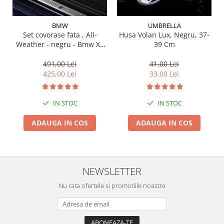
Suporti si placi prindere
BMW
UMBRELLA
Set covorase fata , All-
Husa Volan Lux, Negru, 37-
Weather - negru - Bmw X3
39 Cm
G01, X3 M F97, G08 iX3
491,00 Lei
41,00 Lei
425,00 Lei
33,00 Lei
IN STOC
IN STOC
ADAUGA IN COS
ADAUGA IN COS
NEWSLETTER
Nu rata ofertele si promotiile noastre