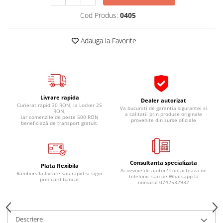
Pipe si fise bujii
20W-50
Cod Produs:
0405
Bujii
20W-60
SAE30
Electrica
Adauga la Favorite
Ulei transmisie
Incarcatoar acumulator baterie
Uleiuri hidraulice
Incarcatoare acumulator baterie
Semnalizare
Gradina
Oglinzi moto
Livrare rapida
Dealer autorizat
Curierat rapid 30 RON, la Locker 25
BMW Motorrad
Va bucurati de garantia sigurantei si
RON,
a calitatii prin produse originale
iar comenzile de peste 500 RON
provenite din surse oficiale
Consumabile BMW Motorrad
beneficiază de transport gratuit.
Uleiuri si lichide moto
Ulei moto
Consultanta specializata
Ulei transmisie moto
Plata flexibila
Ai nevoie de ajutor? Contacteaza-ne
Ramburs la livrare sau rapid si sigur
telefonic sau pe Whatsapp la
Ulei furca moto
prin card bancar
numarul 0742532932
Curatare si intretinere lant moto
Antigel moto
Aditivi moto
Descriere