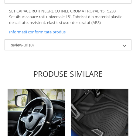
Lichid de frana
SET CAPACE ROTI NEGRE CU INEL CROMAT ROYAL 15'. 5233
Vaselina si spray-uri tehnice moto
Set 4buc capace roti universale 15'. Fabricat din material plastic
Filtre moto
de calitate, rezistent, elastic si usor de curatat (ABS)
Filtru combustibil
Informatii conformitate produs
Buson golire ulei
Review-uri
(0)
Filtru ulei moto
Filtru aer moto
Intretinere si curatare filtre moto
Intretinere moto
PRODUSE SIMILARE
Intretinere echipament moto
Curatare moto
Covor moto
Accesorii moto
Antifurt
Genti bagaje moto
Huse moto
Suporti si kituri montaj topcase