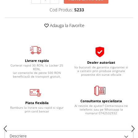
Pipe si fise bujii
20W-50
Cod Produs:
5233
Bujii
20W-60
SAE30
Electrica
Adauga la Favorite
Ulei transmisie
Incarcatoar acumulator baterie
Uleiuri hidraulice
Incarcatoare acumulator baterie
Semnalizare
Gradina
Oglinzi moto
Livrare rapida
Dealer autorizat
Curierat rapid 30 RON, la Locker 25
BMW Motorrad
Va bucurati de garantia sigurantei si
RON,
a calitatii prin produse originale
iar comenzile de peste 500 RON
provenite din surse oficiale
Consumabile BMW Motorrad
beneficiază de transport gratuit.
Uleiuri si lichide moto
Ulei moto
Consultanta specializata
Ulei transmisie moto
Plata flexibila
Ai nevoie de ajutor? Contacteaza-ne
Ramburs la livrare sau rapid si sigur
telefonic sau pe Whatsapp la
Ulei furca moto
prin card bancar
numarul 0742532932
Curatare si intretinere lant moto
Antigel moto
Aditivi moto
Descriere