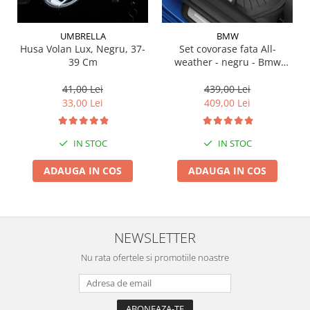
Suporti si placi prindere
UMBRELLA
BMW
Husa Volan Lux, Negru, 37-
Set covorase fata All-
39 Cm
weather - negru - Bmw
Seria 3 G20, G21, G28; Seria
4 G22
41,00 Lei
439,00 Lei
33,00 Lei
409,00 Lei
IN STOC
IN STOC
ADAUGA IN COS
ADAUGA IN COS
NEWSLETTER
Nu rata ofertele si promotiile noastre