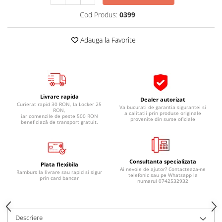
Pipe si fise bujii
20W-50
Cod Produs:
0399
Bujii
20W-60
SAE30
Electrica
Adauga la Favorite
Ulei transmisie
Incarcatoar acumulator baterie
Uleiuri hidraulice
Incarcatoare acumulator baterie
Semnalizare
Gradina
Oglinzi moto
Livrare rapida
Dealer autorizat
Curierat rapid 30 RON, la Locker 25
BMW Motorrad
Va bucurati de garantia sigurantei si
RON,
a calitatii prin produse originale
iar comenzile de peste 500 RON
provenite din surse oficiale
Consumabile BMW Motorrad
beneficiază de transport gratuit.
Uleiuri si lichide moto
Ulei moto
Consultanta specializata
Ulei transmisie moto
Plata flexibila
Ai nevoie de ajutor? Contacteaza-ne
Ramburs la livrare sau rapid si sigur
telefonic sau pe Whatsapp la
Ulei furca moto
prin card bancar
numarul 0742532932
Curatare si intretinere lant moto
Antigel moto
Aditivi moto
Descriere