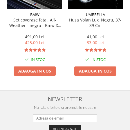
Suporti si placi prindere
BMW
UMBRELLA
Set covorase fata , All-
Husa Volan Lux, Negru, 37-
Weather - negru - Bmw X3
39 Cm
G01, X3 M F97, G08 iX3
491,00 Lei
41,00 Lei
425,00 Lei
33,00 Lei
IN STOC
IN STOC
ADAUGA IN COS
ADAUGA IN COS
NEWSLETTER
Nu rata ofertele si promotiile noastre