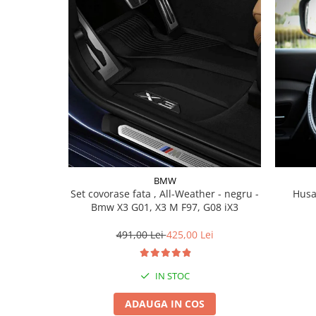
Lichid de frana
Vaselina si spray-uri tehnice moto
Filtre moto
Filtru combustibil
Buson golire ulei
Filtru ulei moto
Filtru aer moto
Intretinere si curatare filtre moto
Intretinere moto
BMW
Intretinere echipament moto
Set covorase fata , All-Weather - negru -
Husa
Curatare moto
Bmw X3 G01, X3 M F97, G08 iX3
Covor moto
491,00 Lei
425,00 Lei
Accesorii moto
Antifurt
IN STOC
Genti bagaje moto
Huse moto
ADAUGA IN COS
Suporti si kituri montaj topcase