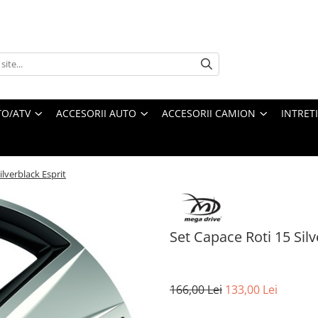
O/ATV
ACCESORII AUTO
ACCESORII CAMION
INTRET
ilverblack Esprit
Set Capace Roti 15 Silv
166,00 Lei
133,00 Lei