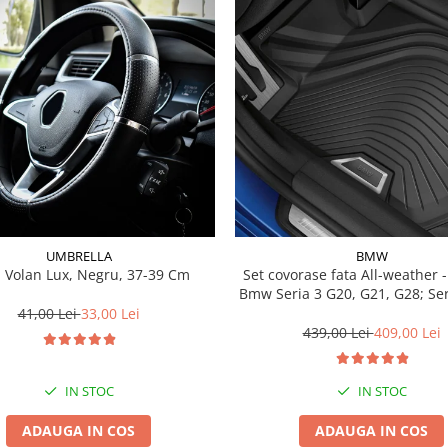
UMBRELLA
BMW
 Volan Lux, Negru, 37-39 Cm
Set covorase fata All-weather - negru -
Bmw Seria 3 G20, G21, G28; Se
41,00 Lei
33,00 Lei
439,00 Lei
409,00 Lei
IN STOC
IN STOC
ADAUGA IN COS
ADAUGA IN COS