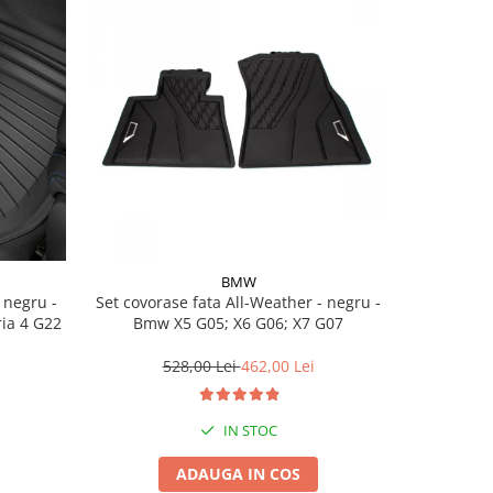
BMW
Set covorase fata All-Weather - negru -
Set cov
ria 4 G22
Bmw X5 G05; X6 G06; X7 G07
BasisLine,
G20 G21
528,00 Lei
462,00 Lei
3
IN STOC
ADAUGA IN COS