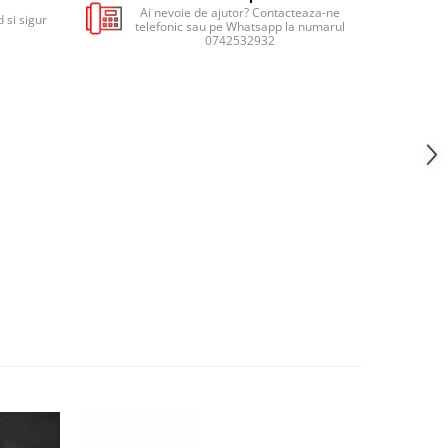
Ai nevoie de ajutor? Contacteaza-ne
 si sigur
telefonic sau pe Whatsapp la numarul
0742532932