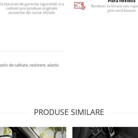
Plata flexibila
Va bucurati de garantia sigurantei si a
Ramburs la livrare sau rapid
calitatii prin produse originale
prin card bancar
provenite din surse oficiale
tic de calitate, rezistent, elastic
PRODUSE SIMILARE