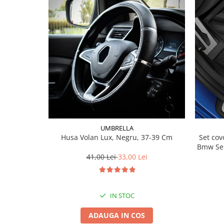
Lichid de frana
Vaselina si spray-uri tehnice moto
Filtre moto
Filtru combustibil
Buson golire ulei
Filtru ulei moto
Filtru aer moto
Intretinere si curatare filtre moto
Intretinere moto
UMBRELLA
Intretinere echipament moto
Husa Volan Lux, Negru, 37-39 Cm
Set covorase fat
Curatare moto
Bmw Ser
Covor moto
41,00 Lei
33,00 Lei
Accesorii moto
Antifurt
IN STOC
Genti bagaje moto
Huse moto
ADAUGA IN COS
Suporti si kituri montaj topcase