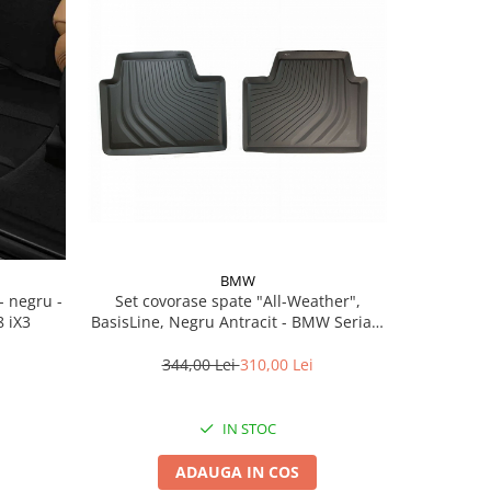
BMW
Set covorase spate "All-Weather",
Set covorase fata All-
 iX3
BasisLine, Negru Antracit - BMW Seria 3
Bmw 
G20 G21 G80M3 G81M3, Seria 4 G26
344,00 Lei
310,00 Lei
5
IN STOC
ADAUGA IN COS