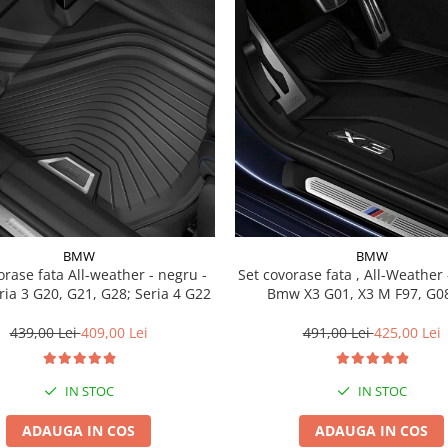
BMW
BMW
a All-weather - negru -
Set covorase fata , All-Weather - negru -
ia 3 G20, G21, G28; Seria 4 G22
Bmw X3 G01, X3 M F97, G08
439,00 Lei
409,00 Lei
491,00 Lei
425,00 Lei
IN STOC
IN STOC
ADAUGA IN COS
ADAUGA IN COS