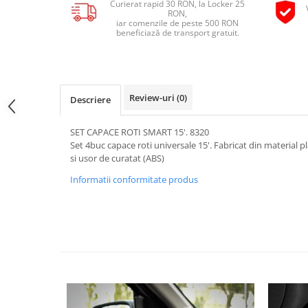
Curierat rapid 30 RON, la Locker 25
Pipe si fise bujii
RON,
20W-50
iar comenzile de peste 500 RON
Bujii
20W-60
beneficiază de transport gratuit.
SAE30
Electrica
Ulei transmisie
Incarcatoar acumulator baterie
Uleiuri hidraulice
Incarcatoare acumulator baterie
Review-uri
(0)
Descriere
Semnalizare
Gradina
Oglinzi moto
SET CAPACE ROTI SMART 15'. 8320
Set 4buc capace roti universale 15'. Fabricat din material plas
BMW Motorrad
si usor de curatat (ABS)
Consumabile BMW Motorrad
Informatii conformitate produs
Uleiuri si lichide moto
Ulei moto
Ulei transmisie moto
Ulei furca moto
Curatare si intretinere lant moto
Antigel moto
Aditivi moto