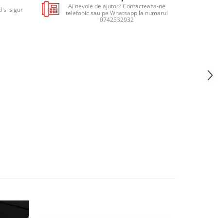
Ai nevoie de ajutor? Contacteaza-ne
 si sigur
telefonic sau pe Whatsapp la numarul
0742532932