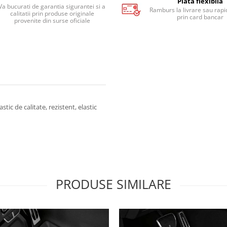
Plata flexibila
Va bucurati de garantia sigurantei si a
Ramburs la livrare sau rapid
calitatii prin produse originale
prin card bancar
provenite din surse oficiale
tic de calitate, rezistent, elastic
PRODUSE SIMILARE