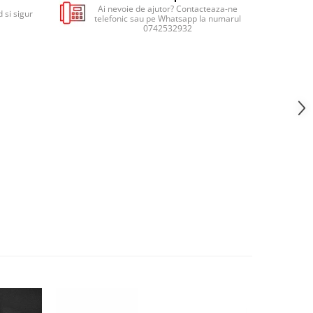
Ai nevoie de ajutor? Contacteaza-ne
 si sigur
telefonic sau pe Whatsapp la numarul
0742532932