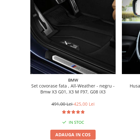
Lichid de frana
Vaselina si spray-uri tehnice moto
Filtre moto
Filtru combustibil
Buson golire ulei
Filtru ulei moto
Filtru aer moto
Intretinere si curatare filtre moto
Intretinere moto
BMW
Intretinere echipament moto
Set covorase fata , All-Weather - negru -
Husa
Curatare moto
Bmw X3 G01, X3 M F97, G08 iX3
Covor moto
491,00 Lei
425,00 Lei
Accesorii moto
Antifurt
IN STOC
Genti bagaje moto
Huse moto
ADAUGA IN COS
Suporti si kituri montaj topcase