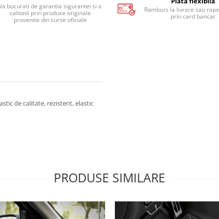
Plata flexibila
Va bucurati de garantia sigurantei si a
Ramburs la livrare sau rapid
calitatii prin produse originale
prin card bancar
provenite din surse oficiale
tic de calitate, rezistent, elastic
PRODUSE SIMILARE