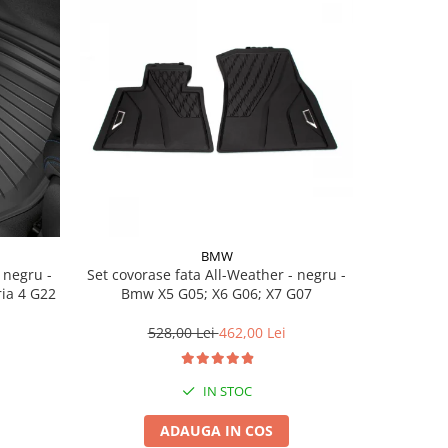
BMW
Set covorase fata All-Weather - negru -
Set cov
ria 4 G22
Bmw X5 G05; X6 G06; X7 G07
BasisLine,
G20 G21
528,00 Lei
462,00 Lei
3
IN STOC
ADAUGA IN COS