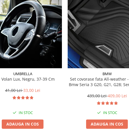
UMBRELLA
BMW
 Volan Lux, Negru, 37-39 Cm
Set covorase fata All-weather - negru -
Bmw Seria 3 G20, G21, G28; Se
41,00 Lei
33,00 Lei
439,00 Lei
409,00 Lei
IN STOC
IN STOC
ADAUGA IN COS
ADAUGA IN COS