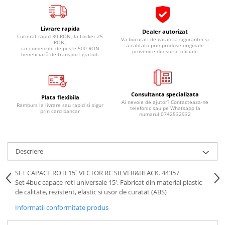
Pipe si fise bujii
20W-50
Bujii
20W-60
Livrare rapida
Dealer autorizat
SAE30
Curierat rapid 30 RON, la Locker 25
Electrica
Va bucurati de garantia sigurantei si
RON,
a calitatii prin produse originale
iar comenzile de peste 500 RON
Ulei transmisie
provenite din surse oficiale
Incarcatoar acumulator baterie
beneficiază de transport gratuit.
Uleiuri hidraulice
Incarcatoare acumulator baterie
Semnalizare
Gradina
Oglinzi moto
Consultanta specializata
Plata flexibila
Ai nevoie de ajutor? Contacteaza-ne
Ramburs la livrare sau rapid si sigur
BMW Motorrad
telefonic sau pe Whatsapp la
prin card bancar
numarul 0742532932
Consumabile BMW Motorrad
Uleiuri si lichide moto
Descriere
Ulei moto
Ulei transmisie moto
SET CAPACE ROTI 15` VECTOR RC SILVER&BLACK. 44357
Ulei furca moto
Set 4buc capace roti universale 15'. Fabricat din material plastic
de calitate, rezistent, elastic si usor de curatat (ABS)
Curatare si intretinere lant moto
Antigel moto
Informatii conformitate produs
Aditivi moto