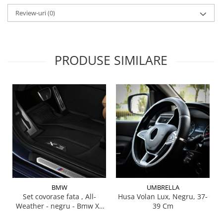
Lichid de frana
Review-uri
(0)
Vaselina si spray-uri tehnice moto
Filtre moto
Filtru combustibil
PRODUSE SIMILARE
Buson golire ulei
Filtru ulei moto
Filtru aer moto
Intretinere si curatare filtre moto
Intretinere moto
Intretinere echipament moto
Curatare moto
Covor moto
Accesorii moto
Antifurt
BMW
UMBRELLA
Genti bagaje moto
Set covorase fata , All-
Husa Volan Lux, Negru, 37-
Weather - negru - Bmw X3
39 Cm
Huse moto
G01, X3 M F97, G08 iX3
Suporti si kituri montaj topcase