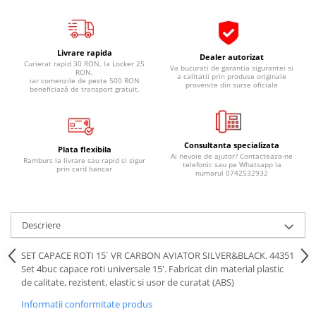
Pipe si fise bujii
20W-50
Bujii
20W-60
SAE30
Livrare rapida
Electrica
Dealer autorizat
Curierat rapid 30 RON, la Locker 25
Va bucurati de garantia sigurantei si
Ulei transmisie
RON,
Incarcatoar acumulator baterie
a calitatii prin produse originale
iar comenzile de peste 500 RON
provenite din surse oficiale
beneficiază de transport gratuit.
Uleiuri hidraulice
Incarcatoare acumulator baterie
Semnalizare
Gradina
Oglinzi moto
Consultanta specializata
Plata flexibila
BMW Motorrad
Ai nevoie de ajutor? Contacteaza-ne
Ramburs la livrare sau rapid si sigur
telefonic sau pe Whatsapp la
prin card bancar
numarul 0742532932
Consumabile BMW Motorrad
Uleiuri si lichide moto
Ulei moto
Descriere
Ulei transmisie moto
Ulei furca moto
SET CAPACE ROTI 15` VR CARBON AVIATOR SILVER&BLACK. 44351
Set 4buc capace roti universale 15'. Fabricat din material plastic
Curatare si intretinere lant moto
de calitate, rezistent, elastic si usor de curatat (ABS)
Antigel moto
Informatii conformitate produs
Aditivi moto