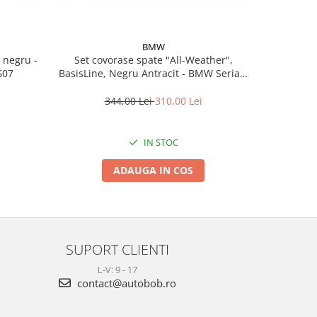
BMW
Set covorase spate "All-Weather",
Set covoras
G07
BasisLine, Negru Antracit - BMW Seria 3
BasisLin
G20 G21 G80M3 G81M3, Seria 4 G26
344,00 Lei
310,00 Lei
3
IN STOC
ADAUGA IN COS
SUPORT CLIENTI
L-V: 9 - 17
contact@autobob.ro