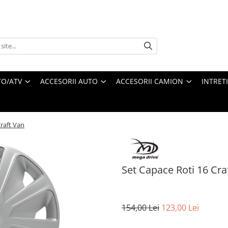
O/ATV
ACCESORII AUTO
ACCESORII CAMION
INTRET
Craft Van
Set Capace Roti 16 Cra
154,00 Lei
123,00 Lei