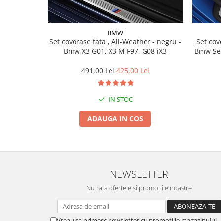
Lichid de frana
Vaselina si spray-uri tehnice moto
Filtre moto
BMW
Set covorase fata , All-Weather - negru -
Set covorase fat
Filtru combustibil
Bmw X3 G01, X3 M F97, G08 iX3
Bmw Ser
Buson golire ulei
491,00 Lei
425,00 Lei
Filtru ulei moto
Filtru aer moto
Intretinere si curatare filtre moto
IN STOC
Intretinere moto
ADAUGA IN COS
Intretinere echipament moto
Curatare moto
Covor moto
Accesorii moto
NEWSLETTER
Antifurt
Nu rata ofertele si promotiile noastre
Genti bagaje moto
Huse moto
Suporti si kituri montaj topcase
Vreau sa primesc newsletter cu promotiile magazinului.