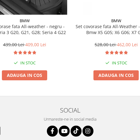
BMW
BMW
a All-weather - negru -
Set covorase fata All-Weather - negru -
ia 3 G20, G21, G28; Seria 4 G22
Bmw X5 G05; X6 G06; X7 
439,00 Lei
409,00 Lei
528,00 Lei
462,00 Lei
IN STOC
IN STOC
ADAUGA IN COS
ADAUGA IN COS
SOCIAL
Urmareste-ne in social media