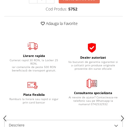
Pipe si fise bujii
20W-50
Cod Produs:
5752
Bujii
20W-60
SAE30
Electrica
Adauga la Favorite
Ulei transmisie
Incarcatoar acumulator baterie
Uleiuri hidraulice
Incarcatoare acumulator baterie
Semnalizare
Gradina
Oglinzi moto
Livrare rapida
Dealer autorizat
Curierat rapid 30 RON, la Locker 25
BMW Motorrad
Va bucurati de garantia sigurantei si
RON,
a calitatii prin produse originale
iar comenzile de peste 500 RON
provenite din surse oficiale
Consumabile BMW Motorrad
beneficiază de transport gratuit.
Uleiuri si lichide moto
Ulei moto
Consultanta specializata
Ulei transmisie moto
Plata flexibila
Ai nevoie de ajutor? Contacteaza-ne
Ramburs la livrare sau rapid si sigur
telefonic sau pe Whatsapp la
Ulei furca moto
prin card bancar
numarul 0742532932
Curatare si intretinere lant moto
Antigel moto
Aditivi moto
Descriere