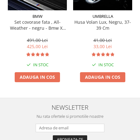
Suporti si placi prindere
BMW
UMBRELLA
Set covorase fata , All-
Husa Volan Lux, Negru, 37-
Weather - negru - Bmw X3
39 Cm
G01, X3 M F97, G08 iX3
491,00 Lei
41,00 Lei
425,00 Lei
33,00 Lei
IN STOC
IN STOC
ADAUGA IN COS
ADAUGA IN COS
NEWSLETTER
Nu rata ofertele si promotiile noastre