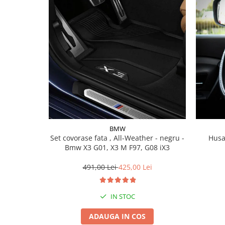
Lichid de frana
Vaselina si spray-uri tehnice moto
Filtre moto
Filtru combustibil
Buson golire ulei
Filtru ulei moto
Filtru aer moto
Intretinere si curatare filtre moto
Intretinere moto
BMW
Intretinere echipament moto
Set covorase fata , All-Weather - negru -
Husa
Curatare moto
Bmw X3 G01, X3 M F97, G08 iX3
Covor moto
491,00 Lei
425,00 Lei
Accesorii moto
Antifurt
IN STOC
Genti bagaje moto
Huse moto
ADAUGA IN COS
Suporti si kituri montaj topcase