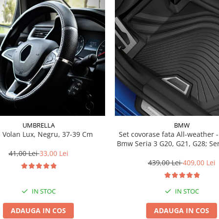
UMBRELLA
BMW
 Volan Lux, Negru, 37-39 Cm
Set covorase fata All-weather - negru -
Bmw Seria 3 G20, G21, G28; Se
41,00 Lei
33,00 Lei
439,00 Lei
409,00 Lei
IN STOC
IN STOC
ADAUGA IN COS
ADAUGA IN COS