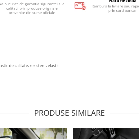
Plata flexibila
Va bucurati de garantia sigurantei si a
Ramburs la livrare sau rapid
calitatii prin produse originale
prin card bancar
provenite din surse oficiale
tic de calitate, rezistent, elastic
PRODUSE SIMILARE