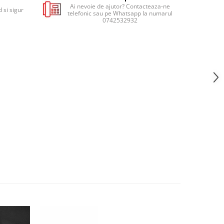
Ai nevoie de ajutor? Contacteaza-ne
 si sigur
telefonic sau pe Whatsapp la numarul
0742532932