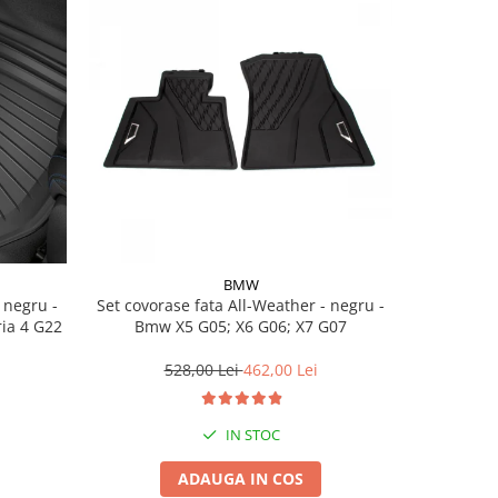
BMW
Set covorase fata All-Weather - negru -
Set cov
ria 4 G22
Bmw X5 G05; X6 G06; X7 G07
BasisLine,
G20 G21
528,00 Lei
462,00 Lei
3
IN STOC
ADAUGA IN COS