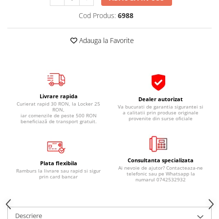
Pipe si fise bujii
20W-50
Cod Produs:
6988
Bujii
20W-60
SAE30
Electrica
Adauga la Favorite
Ulei transmisie
Incarcatoar acumulator baterie
Uleiuri hidraulice
Incarcatoare acumulator baterie
Semnalizare
Gradina
Oglinzi moto
Livrare rapida
Dealer autorizat
Curierat rapid 30 RON, la Locker 25
BMW Motorrad
Va bucurati de garantia sigurantei si
RON,
a calitatii prin produse originale
iar comenzile de peste 500 RON
provenite din surse oficiale
Consumabile BMW Motorrad
beneficiază de transport gratuit.
Uleiuri si lichide moto
Ulei moto
Consultanta specializata
Ulei transmisie moto
Plata flexibila
Ai nevoie de ajutor? Contacteaza-ne
Ramburs la livrare sau rapid si sigur
telefonic sau pe Whatsapp la
Ulei furca moto
prin card bancar
numarul 0742532932
Curatare si intretinere lant moto
Antigel moto
Aditivi moto
Descriere