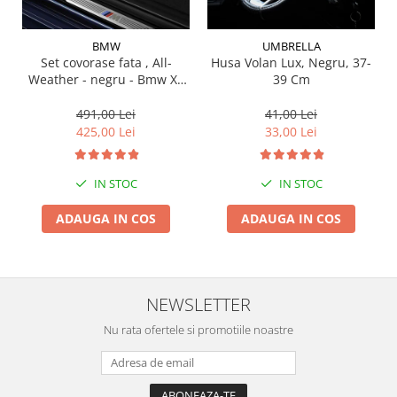
Suporti si placi prindere
BMW
UMBRELLA
Set covorase fata , All-
Husa Volan Lux, Negru, 37-
Weather - negru - Bmw X3
39 Cm
G01, X3 M F97, G08 iX3
491,00 Lei
41,00 Lei
425,00 Lei
33,00 Lei
IN STOC
IN STOC
ADAUGA IN COS
ADAUGA IN COS
NEWSLETTER
Nu rata ofertele si promotiile noastre