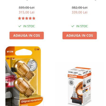
F15; X6 F16
BMW X5 G05 F95M
339,00 Lei
382,00 Lei
315,00 Lei
339,00 Lei
IN STOC
IN STOC
ADAUGA IN COS
ADAUGA IN COS