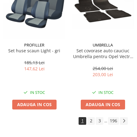
PROFILLER
UMBRELLA
Set huse scaun Light - gri
Set covorase auto cauciuc
Umbrella pentru Opel Vectra
C (2002-2008). SIGNUM (2003-
185,13 Lei
2008)
254,00 Lei
147,62 Lei
203,00 Lei
IN STOC
IN STOC
ADAUGA IN COS
ADAUGA IN COS
1
2
3
196
...