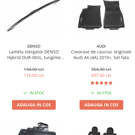
DENSO
AUDI
Lamela stergator DENSO
Covorase de cauciuc originale
Hybrid DUR-065L, lungime
Audi A6 (4A) 2019+, Set fata
650 mm, partea sofer, lama
stergator hibrida
134,00 Lei
554,00 Lei
116,00 Lei
497,00 Lei
IN STOC
IN STOC
ADAUGA IN COS
ADAUGA IN COS