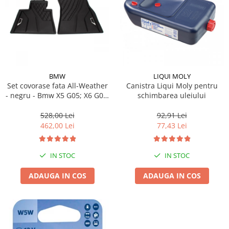
Lichid de frana
Vaselina si spray-uri tehnice moto
Filtre moto
Filtru combustibil
Buson golire ulei
Filtru ulei moto
BMW
LIQUI MOLY
Set covorase fata All-Weather
Canistra Liqui Moly pentru
Filtru aer moto
- negru - Bmw X5 G05; X6 G06;
schimbarea uleiului
Intretinere si curatare filtre moto
X7 G07
528,00 Lei
92,91 Lei
Intretinere moto
462,00 Lei
77,43 Lei
Intretinere echipament moto
Curatare moto
IN STOC
IN STOC
Covor moto
Accesorii moto
ADAUGA IN COS
ADAUGA IN COS
Antifurt
Genti bagaje moto
Huse moto
Suporti si kituri montaj topcase