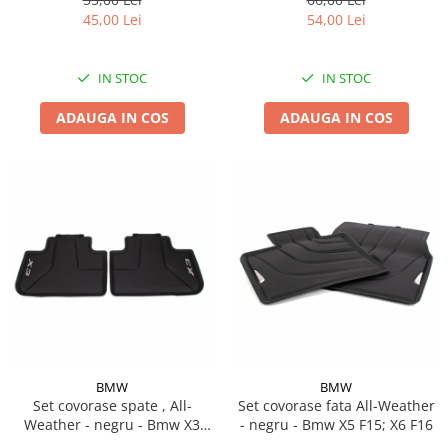
45,00 Lei
54,00 Lei
IN STOC
IN STOC
ADAUGA IN COS
ADAUGA IN COS
BMW
BMW
Set covorase spate , All-
Set covorase fata All-Weather
Weather - negru - Bmw X3
- negru - Bmw X5 F15; X6 F16
G01, X3 M F97, G08 iX3