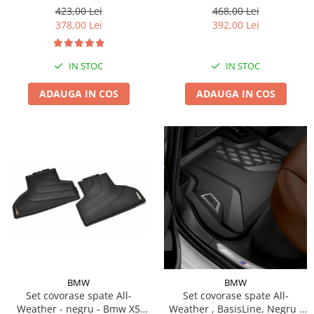
423,00 Lei
468,00 Lei
378,00 Lei
392,00 Lei
IN STOC
IN STOC
ADAUGA IN COS
ADAUGA IN COS
BMW
BMW
Set covorase spate All-
Set covorase spate All-
Weather - negru - Bmw X5
Weather , BasisLine, Negru -