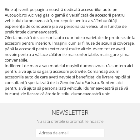
Bine ați venit pe pagina noastră dedicată accesoriilor auto pe
AutoBob.ro! Aici veți găsi o gamă diversificată de accesorii pentru
vehiculul dumneavoastră, concepute pentru a vă îmbunătăți
experiența de conducere și a vă personaliza vehiculul în funcție de
preferințele dumneavoastră.
Oferta noastră de accesorii auto cuprinde o varietate de produse, de la
accesorii pentru interiorul mașinii, cum ar fi huse de scaun și covorașe,
până la accesorii pentru exterior și multe altele. Avem tot ce aveți
nevoie pentru a vă face călătoriile mai confortabile, mai sigure și mai
convenabile.
Indiferent de marca sau modelul mașinii dumneavoastră, suntem aici
pentru a vă ajuta să găsiți accesorii potrivite. Comandați acum
accesoriile auto de care aveți nevoie și beneficiați de livrare rapidă și
consultanță specializată de la GenuineAutoParts.ro. Suntem aici
pentru a vă ajuta să personalizați vehiculul dumneavoastră și să vă
bucurați de fiecare călătorie în stilul dumneavoastră unic.
NEWSLETTER
Nu rata ofertele si promotiile noastre