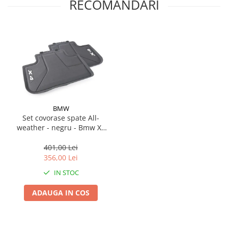
RECOMANDARI
Suporti si placi prindere
BMW
Set covorase spate All-
weather - negru - Bmw X4
G02
401,00 Lei
356,00 Lei
IN STOC
ADAUGA IN COS