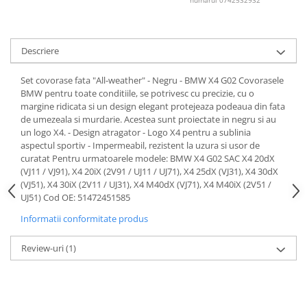
numarul 0742532932
Lichid de frana
Vaselina si spray-uri tehnice moto
Filtre moto
Descriere
Filtru combustibil
Set covorase fata "All-weather" - Negru - BMW X4 G02 Covorasele
Buson golire ulei
BMW pentru toate conditiile, se potrivesc cu precizie, cu o
Filtru ulei moto
margine ridicata si un design elegant protejeaza podeaua din fata
Filtru aer moto
de umezeala si murdarie. Acestea sunt proiectate in negru si au
un logo X4. - Design atragator - Logo X4 pentru a sublinia
Intretinere si curatare filtre moto
aspectul sportiv - Impermeabil, rezistent la uzura si usor de
Intretinere moto
curatat Pentru urmatoarele modele: BMW X4 G02 SAC X4 20dX
(VJ11 / VJ91), X4 20iX (2V91 / UJ11 / UJ71), X4 25dX (VJ31), X4 30dX
Intretinere echipament moto
(VJ51), X4 30iX (2V11 / UJ31), X4 M40dX (VJ71), X4 M40iX (2V51 /
Curatare moto
UJ51) Cod OE: 51472451585
Covor moto
Informatii conformitate produs
Accesorii moto
Review-uri
(1)
Antifurt
Genti bagaje moto
Huse moto
Suporti si kituri montaj topcase