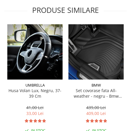
PRODUSE SIMILARE
UMBRELLA
BMW
Husa Volan Lux, Negru, 37-
Set covorase fata All-
39 Cm
weather - negru - Bmw
Seria 3 G20, G21, G28; Seria
4 G22
41,00 Lei
439,00 Lei
33,00 Lei
409,00 Lei
IN STOC
IN STOC