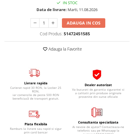
IN STOC
Pipe si fise bujii
20W-50
Data de livrare:
Marti, 11.08.2026
Bujii
20W-60
SAE30
ADAUGA IN COS
Electrica
Ulei transmisie
Incarcatoar acumulator baterie
Cod Produs:
51472451585
Uleiuri hidraulice
Incarcatoare acumulator baterie
Semnalizare
Gradina
Adauga la Favorite
Oglinzi moto
BMW Motorrad
Consumabile BMW Motorrad
Uleiuri si lichide moto
Livrare rapida
Dealer autorizat
Curierat rapid 30 RON, la Locker 25
Va bucurati de garantia sigurantei si
Ulei moto
RON,
a calitatii prin produse originale
iar comenzile de peste 500 RON
provenite din surse oficiale
Ulei transmisie moto
beneficiază de transport gratuit.
Ulei furca moto
Curatare si intretinere lant moto
Antigel moto
Consultanta specializata
Plata flexibila
Ai nevoie de ajutor? Contacteaza-ne
Ramburs la livrare sau rapid si sigur
Aditivi moto
telefonic sau pe Whatsapp la
prin card bancar