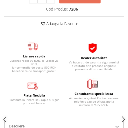
Pipe si fise bujii
20W-50
Cod Produs:
7206
Bujii
20W-60
SAE30
Electrica
Adauga la Favorite
Ulei transmisie
Incarcatoar acumulator baterie
Uleiuri hidraulice
Incarcatoare acumulator baterie
Semnalizare
Gradina
Oglinzi moto
Livrare rapida
Dealer autorizat
Curierat rapid 30 RON, la Locker 25
BMW Motorrad
Va bucurati de garantia sigurantei si
RON,
a calitatii prin produse originale
iar comenzile de peste 500 RON
provenite din surse oficiale
Consumabile BMW Motorrad
beneficiază de transport gratuit.
Uleiuri si lichide moto
Ulei moto
Consultanta specializata
Ulei transmisie moto
Plata flexibila
Ai nevoie de ajutor? Contacteaza-ne
Ramburs la livrare sau rapid si sigur
Ulei furca moto
telefonic sau pe Whatsapp la
prin card bancar
numarul 0742532932
Curatare si intretinere lant moto
Antigel moto
Aditivi moto
Descriere