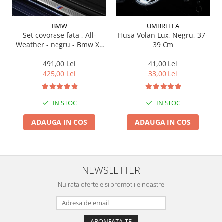
Suporti si placi prindere
BMW
UMBRELLA
Set covorase fata , All-
Husa Volan Lux, Negru, 37-
Weather - negru - Bmw X3
39 Cm
G01, X3 M F97, G08 iX3
491,00 Lei
41,00 Lei
425,00 Lei
33,00 Lei
IN STOC
IN STOC
ADAUGA IN COS
ADAUGA IN COS
NEWSLETTER
Nu rata ofertele si promotiile noastre