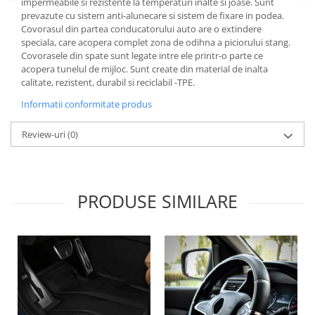
impermeabile si rezistente la temperaturi inalte si joase. Sunt
Lichid de frana
prevazute cu sistem anti-alunecare si sistem de fixare in podea.
Vaselina si spray-uri tehnice moto
Covorasul din partea conducatorului auto are o extindere
speciala, care acopera complet zona de odihna a piciorului stang.
Filtre moto
Covorasele din spate sunt legate intre ele printr-o parte ce
Filtru combustibil
acopera tunelul de mijloc. Sunt create din material de inalta
calitate, rezistent, durabil si reciclabil -TPE.
Buson golire ulei
Informatii conformitate produs
Filtru ulei moto
Filtru aer moto
Review-uri
(0)
Intretinere si curatare filtre moto
Intretinere moto
Intretinere echipament moto
PRODUSE SIMILARE
Curatare moto
Covor moto
Accesorii moto
Antifurt
Genti bagaje moto
Huse moto
Suporti si kituri montaj topcase