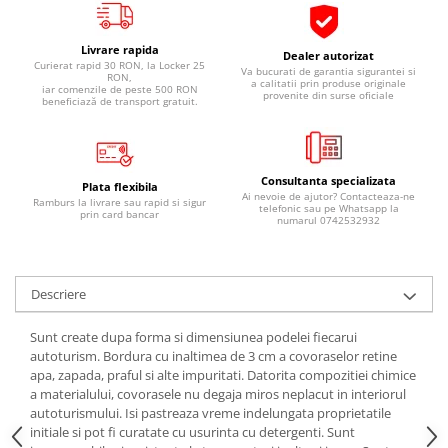
Pipe si fise bujii
20W-50
Bujii
20W-60
Livrare rapida
Dealer autorizat
Curierat rapid 30 RON, la Locker 25
Va bucurati de garantia sigurantei si
SAE30
Electrica
RON,
a calitatii prin produse originale
iar comenzile de peste 500 RON
provenite din surse oficiale
Ulei transmisie
beneficiază de transport gratuit.
Incarcatoar acumulator baterie
Uleiuri hidraulice
Incarcatoare acumulator baterie
Semnalizare
Gradina
Consultanta specializata
Oglinzi moto
Plata flexibila
Ai nevoie de ajutor? Contacteaza-ne
Ramburs la livrare sau rapid si sigur
telefonic sau pe Whatsapp la
prin card bancar
BMW Motorrad
numarul 0742532932
Consumabile BMW Motorrad
Uleiuri si lichide moto
Descriere
Ulei moto
Ulei transmisie moto
Sunt create dupa forma si dimensiunea podelei fiecarui
autoturism. Bordura cu inaltimea de 3 cm a covoraselor retine
Ulei furca moto
apa, zapada, praful si alte impuritati. Datorita compozitiei chimice
Curatare si intretinere lant moto
a materialului, covorasele nu degaja miros neplacut in interiorul
Antigel moto
autoturismului. Isi pastreaza vreme indelungata proprietatile
initiale si pot fi curatate cu usurinta cu detergenti. Sunt
Aditivi moto