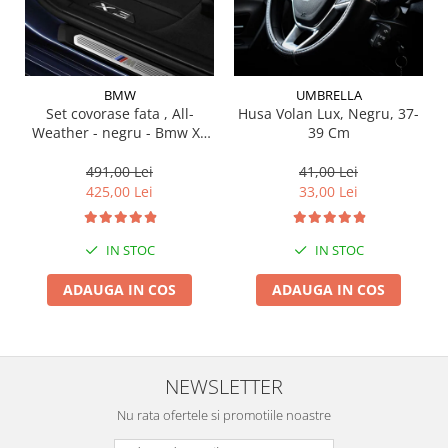
Suporti si placi prindere
BMW
UMBRELLA
Set covorase fata , All-
Husa Volan Lux, Negru, 37-
Weather - negru - Bmw X3
39 Cm
G01, X3 M F97, G08 iX3
491,00 Lei
41,00 Lei
425,00 Lei
33,00 Lei
IN STOC
IN STOC
ADAUGA IN COS
ADAUGA IN COS
NEWSLETTER
Nu rata ofertele si promotiile noastre