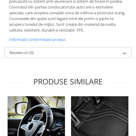
prevazute cu sistem anti-alunecare si sistem de fixare in podea.
Lichid de frana
Covorasul din partea conducatorului auto are o extindere
Vaselina si spray-uri tehnice moto
speciala, care acopera complet zona de odihna a piciorului stang.
Covorasele din spate sunt legate intre ele printr-o parte ce
Filtre moto
acopera tunelul de mijloc. Sunt create din material de inalta
Filtru combustibil
calitate, rezistent, durabil si reciclabil -TPE.
Buson golire ulei
Informatii conformitate produs
Filtru ulei moto
Review-uri
(0)
Filtru aer moto
Intretinere si curatare filtre moto
Intretinere moto
Intretinere echipament moto
PRODUSE SIMILARE
Curatare moto
Covor moto
Accesorii moto
Antifurt
Genti bagaje moto
Huse moto
Suporti si kituri montaj topcase