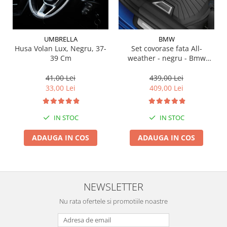
Suporti si placi prindere
UMBRELLA
BMW
Husa Volan Lux, Negru, 37-
Set covorase fata All-
39 Cm
weather - negru - Bmw
Seria 3 G20, G21, G28; Seria
4 G22
41,00 Lei
439,00 Lei
33,00 Lei
409,00 Lei
IN STOC
IN STOC
ADAUGA IN COS
ADAUGA IN COS
NEWSLETTER
Nu rata ofertele si promotiile noastre