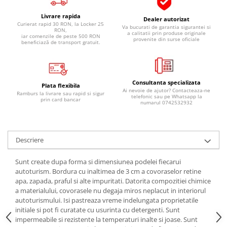
Pipe si fise bujii
20W-50
Livrare rapida
Dealer autorizat
Bujii
20W-60
Curierat rapid 30 RON, la Locker 25
Va bucurati de garantia sigurantei si
RON,
a calitatii prin produse originale
iar comenzile de peste 500 RON
SAE30
Electrica
provenite din surse oficiale
beneficiază de transport gratuit.
Ulei transmisie
Incarcatoar acumulator baterie
Uleiuri hidraulice
Incarcatoare acumulator baterie
Semnalizare
Gradina
Consultanta specializata
Plata flexibila
Ai nevoie de ajutor? Contacteaza-ne
Ramburs la livrare sau rapid si sigur
Oglinzi moto
telefonic sau pe Whatsapp la
prin card bancar
numarul 0742532932
BMW Motorrad
Consumabile BMW Motorrad
Uleiuri si lichide moto
Descriere
Ulei moto
Sunt create dupa forma si dimensiunea podelei fiecarui
Ulei transmisie moto
autoturism. Bordura cu inaltimea de 3 cm a covoraselor retine
apa, zapada, praful si alte impuritati. Datorita compozitiei chimice
Ulei furca moto
a materialului, covorasele nu degaja miros neplacut in interiorul
Curatare si intretinere lant moto
autoturismului. Isi pastreaza vreme indelungata proprietatile
Antigel moto
initiale si pot fi curatate cu usurinta cu detergenti. Sunt
impermeabile si rezistente la temperaturi inalte si joase. Sunt
Aditivi moto