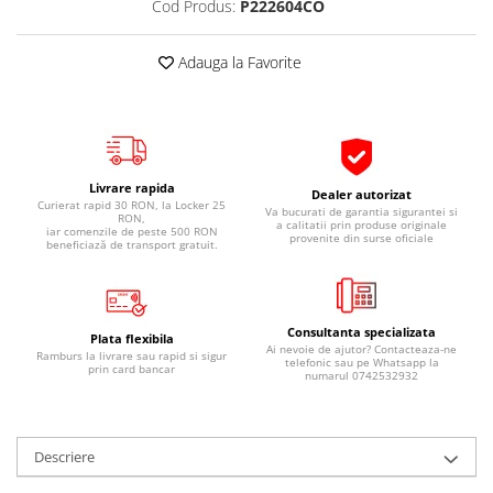
Cod Produs:
P222604CO
Pipe si fise bujii
20W-50
Bujii
20W-60
Adauga la Favorite
SAE30
Electrica
Ulei transmisie
Incarcatoar acumulator baterie
Uleiuri hidraulice
Incarcatoare acumulator baterie
Semnalizare
Gradina
Livrare rapida
Dealer autorizat
Oglinzi moto
Curierat rapid 30 RON, la Locker 25
Va bucurati de garantia sigurantei si
RON,
a calitatii prin produse originale
iar comenzile de peste 500 RON
BMW Motorrad
provenite din surse oficiale
beneficiază de transport gratuit.
Consumabile BMW Motorrad
Uleiuri si lichide moto
Consultanta specializata
Ulei moto
Plata flexibila
Ai nevoie de ajutor? Contacteaza-ne
Ramburs la livrare sau rapid si sigur
Ulei transmisie moto
telefonic sau pe Whatsapp la
prin card bancar
numarul 0742532932
Ulei furca moto
Curatare si intretinere lant moto
Antigel moto
Descriere
Aditivi moto