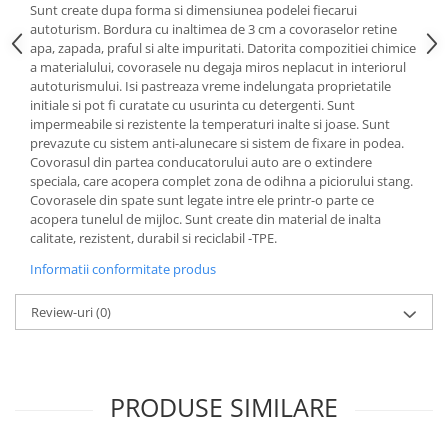
Sunt create dupa forma si dimensiunea podelei fiecarui
Lichid de frana
autoturism. Bordura cu inaltimea de 3 cm a covoraselor retine
Vaselina si spray-uri tehnice moto
apa, zapada, praful si alte impuritati. Datorita compozitiei chimice
Filtre moto
a materialului, covorasele nu degaja miros neplacut in interiorul
autoturismului. Isi pastreaza vreme indelungata proprietatile
Filtru combustibil
initiale si pot fi curatate cu usurinta cu detergenti. Sunt
Buson golire ulei
impermeabile si rezistente la temperaturi inalte si joase. Sunt
prevazute cu sistem anti-alunecare si sistem de fixare in podea.
Filtru ulei moto
Covorasul din partea conducatorului auto are o extindere
Filtru aer moto
speciala, care acopera complet zona de odihna a piciorului stang.
Intretinere si curatare filtre moto
Covorasele din spate sunt legate intre ele printr-o parte ce
acopera tunelul de mijloc. Sunt create din material de inalta
Intretinere moto
calitate, rezistent, durabil si reciclabil -TPE.
Intretinere echipament moto
Informatii conformitate produs
Curatare moto
Covor moto
Review-uri
(0)
Accesorii moto
Antifurt
Genti bagaje moto
PRODUSE SIMILARE
Huse moto
Suporti si kituri montaj topcase