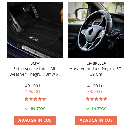
Suporti si placi prindere
BMW
UMBRELLA
Set covorase fata , All-
Husa Volan Lux, Negru, 37-
Weather - negru - Bmw X3
39 Cm
G01, X3 M F97, G08 iX3
491,00 Lei
41,00 Lei
425,00 Lei
33,00 Lei
IN STOC
IN STOC
ADAUGA IN COS
ADAUGA IN COS