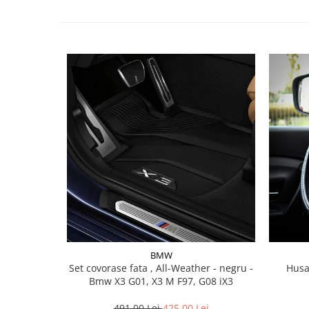
Lichid de frana
Vaselina si spray-uri tehnice moto
Filtre moto
Filtru combustibil
Buson golire ulei
Filtru ulei moto
Filtru aer moto
Intretinere si curatare filtre moto
Intretinere moto
Intretinere echipament moto
Curatare moto
Covor moto
Accesorii moto
Antifurt
BMW
Set covorase fata , All-Weather - negru -
Husa
Genti bagaje moto
Bmw X3 G01, X3 M F97, G08 iX3
Huse moto
Suporti si kituri montaj topcase
491,00 Lei
425,00 Lei