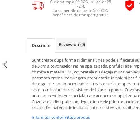
Curierat rapid 30 RON, la Locker 25
Pipe si fise bujii
RON,
20W-50
iar comenzile de peste 500 RON
Bujii
20W-60
beneficiază de transport gratuit.
SAE30
Electrica
Ulei transmisie
Incarcatoar acumulator baterie
Uleiuri hidraulice
Incarcatoare acumulator baterie
Review-uri
(0)
Descriere
Semnalizare
Gradina
Oglinzi moto
Sunt create dupa forma si dimensiunea podelei fiecarui au
de 3 cm a covoraselor retine apa, zapada, praful si alte imp
BMW Motorrad
chimice a materialului, covorasele nu degaja miros neplacut 
Consumabile BMW Motorrad
pastreaza vreme indelungata proprietatile initiale si pot fi
detergenti. Sunt impermeabile si rezistente la temperaturi 
Uleiuri si lichide moto
sistem anti-alunecare si sistem de fixare in podea. Covora
Ulei moto
auto are o extindere speciala, care acopera complet zona d
Covorasele din spate sunt legate intre ele printr-o parte ce
Ulei transmisie moto
create din material de inalta calitate, rezistent, durabil si rec
Ulei furca moto
Informatii conformitate produs
Curatare si intretinere lant moto
Antigel moto
Aditivi moto