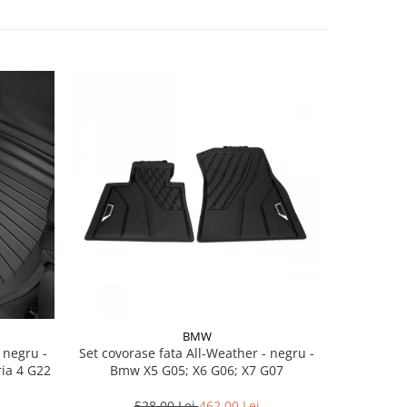
BMW
Set covorase fata All-Weather - negru -
Set cov
ria 4 G22
Bmw X5 G05; X6 G06; X7 G07
BasisLine,
G20 G21
528,00 Lei
462,00 Lei
3