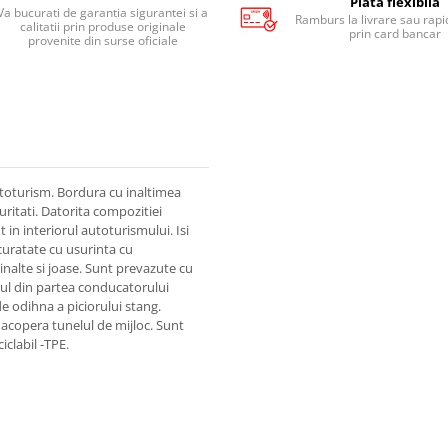
Plata flexibila
Va bucurati de garantia sigurantei si a
Ramburs la livrare sau rapid
calitatii prin produse originale
prin card bancar
provenite din surse oficiale
toturism. Bordura cu inaltimea
uritati. Datorita compozitiei
in interiorul autoturismului. Isi
 curatate cu usurinta cu
inalte si joase. Sunt prevazute cu
sul din partea conducatorului
e odihna a piciorului stang.
 acopera tunelul de mijloc. Sunt
iclabil -TPE.