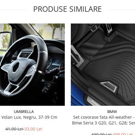
PRODUSE SIMILARE
UMBRELLA
BMW
 Volan Lux, Negru, 37-39 Cm
Set covorase fata All-weather - negru -
Bmw Seria 3 G20, G21, G28; Se
41,00 Lei
33,00 Lei
439,00 Lei
409,00 Lei