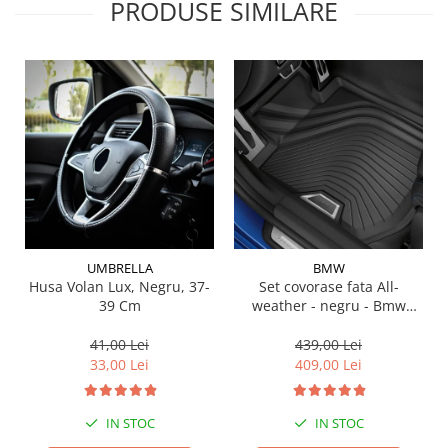
PRODUSE SIMILARE
Suporti si placi prindere
UMBRELLA
BMW
Husa Volan Lux, Negru, 37-
Set covorase fata All-
39 Cm
weather - negru - Bmw
Seria 3 G20, G21, G28; Seria
4 G22
41,00 Lei
439,00 Lei
33,00 Lei
409,00 Lei
IN STOC
IN STOC