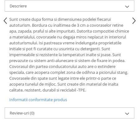
Lichid de frana
Descriere
Vaselina si spray-uri tehnice moto
Sunt create dupa forma si dimensiunea podelei fiecarui
Filtre moto
autoturism. Bordura cu inaltimea de 3 cm a covoraselor retine
Filtru combustibil
apa, zapada, praful si alte impuritati. Datorita compozitiei chimice
a materialului, covorasele nu degaja miros neplacut in interiorul
Buson golire ulei
autoturismului. Isi pastreaza vreme indelungata proprietatile
Filtru ulei moto
initiale si pot fi curatate cu usurinta cu detergenti. Sunt
Filtru aer moto
impermeabile si rezistente la temperaturi inalte si joase. Sunt
prevazute cu sistem anti-alunecare si sistem de fixare in podea.
Intretinere si curatare filtre moto
Covorasul din partea conducatorului auto are o extindere
Intretinere moto
speciala, care acopera complet zona de odihna a piciorului stang.
Covorasele din spate sunt legate intre ele printr-o parte ce
Intretinere echipament moto
acopera tunelul de mijloc. Sunt create din material de inalta
Curatare moto
calitate, rezistent, durabil si reciclabil -TPE.
Covor moto
Informatii conformitate produs
Accesorii moto
Review-uri
(0)
Antifurt
Genti bagaje moto
Huse moto
Suporti si kituri montaj topcase