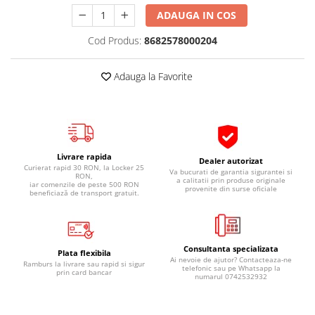
Pipe si fise bujii
20W-50
ADAUGA IN COS
Bujii
20W-60
Cod Produs:
8682578000204
SAE30
Electrica
Ulei transmisie
Incarcatoar acumulator baterie
Adauga la Favorite
Uleiuri hidraulice
Incarcatoare acumulator baterie
Semnalizare
Gradina
Oglinzi moto
BMW Motorrad
Livrare rapida
Dealer autorizat
Curierat rapid 30 RON, la Locker 25
Va bucurati de garantia sigurantei si
Consumabile BMW Motorrad
RON,
a calitatii prin produse originale
iar comenzile de peste 500 RON
provenite din surse oficiale
Uleiuri si lichide moto
beneficiază de transport gratuit.
Ulei moto
Ulei transmisie moto
Consultanta specializata
Ulei furca moto
Plata flexibila
Ai nevoie de ajutor? Contacteaza-ne
Ramburs la livrare sau rapid si sigur
Curatare si intretinere lant moto
telefonic sau pe Whatsapp la
prin card bancar
numarul 0742532932
Antigel moto
Aditivi moto