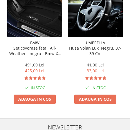
Suporti si placi prindere
BMW
UMBRELLA
Set covorase fata , All-
Husa Volan Lux, Negru, 37-
Weather - negru - Bmw X3
39 Cm
G01, X3 M F97, G08 iX3
491,00 Lei
41,00 Lei
425,00 Lei
33,00 Lei
IN STOC
IN STOC
ADAUGA IN COS
ADAUGA IN COS
NEWSLETTER