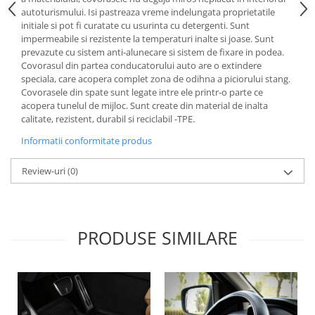
Lichid de frana
autoturismului. Isi pastreaza vreme indelungata proprietatile
initiale si pot fi curatate cu usurinta cu detergenti. Sunt
Vaselina si spray-uri tehnice moto
impermeabile si rezistente la temperaturi inalte si joase. Sunt
Filtre moto
prevazute cu sistem anti-alunecare si sistem de fixare in podea.
Covorasul din partea conducatorului auto are o extindere
Filtru combustibil
speciala, care acopera complet zona de odihna a piciorului stang.
Buson golire ulei
Covorasele din spate sunt legate intre ele printr-o parte ce
Filtru ulei moto
acopera tunelul de mijloc. Sunt create din material de inalta
calitate, rezistent, durabil si reciclabil -TPE.
Filtru aer moto
Informatii conformitate produs
Intretinere si curatare filtre moto
Intretinere moto
Review-uri
(0)
Intretinere echipament moto
Curatare moto
Covor moto
PRODUSE SIMILARE
Accesorii moto
Antifurt
Genti bagaje moto
Huse moto
Suporti si kituri montaj topcase