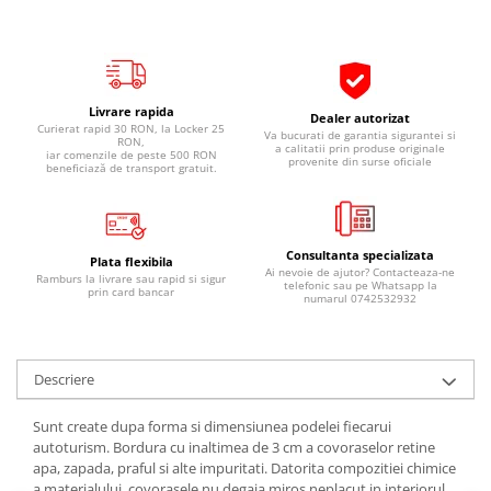
Pipe si fise bujii
20W-50
Bujii
20W-60
SAE30
Electrica
Ulei transmisie
Livrare rapida
Incarcatoar acumulator baterie
Dealer autorizat
Curierat rapid 30 RON, la Locker 25
Va bucurati de garantia sigurantei si
Uleiuri hidraulice
RON,
Incarcatoare acumulator baterie
a calitatii prin produse originale
iar comenzile de peste 500 RON
provenite din surse oficiale
beneficiază de transport gratuit.
Semnalizare
Gradina
Oglinzi moto
BMW Motorrad
Consultanta specializata
Plata flexibila
Consumabile BMW Motorrad
Ai nevoie de ajutor? Contacteaza-ne
Ramburs la livrare sau rapid si sigur
telefonic sau pe Whatsapp la
prin card bancar
numarul 0742532932
Uleiuri si lichide moto
Ulei moto
Ulei transmisie moto
Descriere
Ulei furca moto
Curatare si intretinere lant moto
Sunt create dupa forma si dimensiunea podelei fiecarui
autoturism. Bordura cu inaltimea de 3 cm a covoraselor retine
Antigel moto
apa, zapada, praful si alte impuritati. Datorita compozitiei chimice
Aditivi moto
a materialului, covorasele nu degaja miros neplacut in interiorul