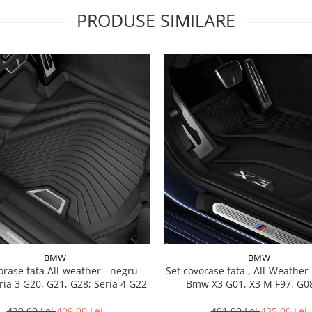
PRODUSE SIMILARE
BMW
BMW
a All-weather - negru -
Set covorase fata , All-Weather - negru -
ia 3 G20, G21, G28; Seria 4 G22
Bmw X3 G01, X3 M F97, G08
439,00 Lei
409,00 Lei
491,00 Lei
425,00 Lei