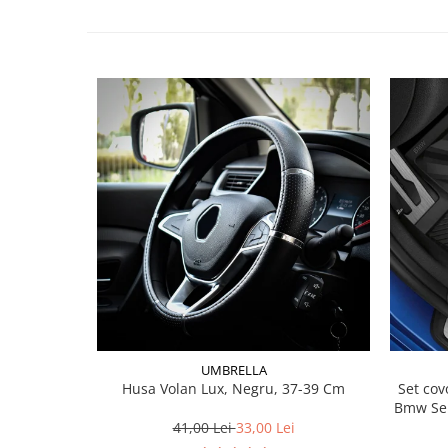
Lichid de frana
Vaselina si spray-uri tehnice moto
Filtre moto
Filtru combustibil
Buson golire ulei
Filtru ulei moto
Filtru aer moto
Intretinere si curatare filtre moto
Intretinere moto
Intretinere echipament moto
Curatare moto
Covor moto
Accesorii moto
Antifurt
UMBRELLA
Husa Volan Lux, Negru, 37-39 Cm
Set covorase fat
Genti bagaje moto
Bmw Ser
Huse moto
41,00 Lei
33,00 Lei
Suporti si kituri montaj topcase