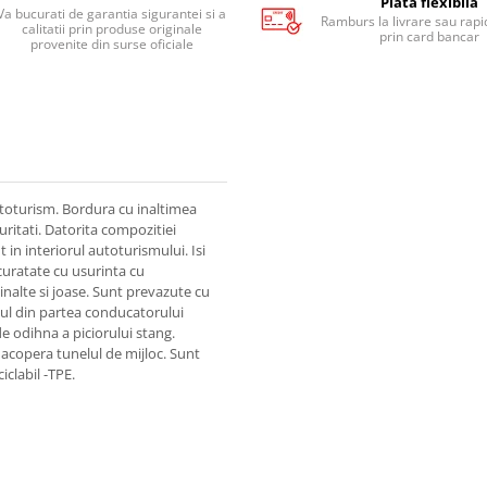
Plata flexibila
Va bucurati de garantia sigurantei si a
Ramburs la livrare sau rapid
calitatii prin produse originale
prin card bancar
provenite din surse oficiale
toturism. Bordura cu inaltimea
uritati. Datorita compozitiei
in interiorul autoturismului. Isi
 curatate cu usurinta cu
inalte si joase. Sunt prevazute cu
sul din partea conducatorului
e odihna a piciorului stang.
 acopera tunelul de mijloc. Sunt
iclabil -TPE.