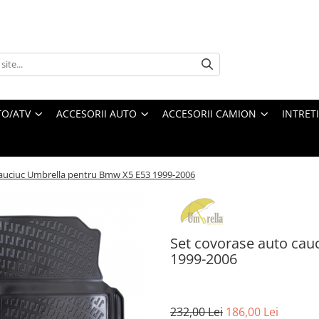
O/ATV
ACCESORII AUTO
ACCESORII CAMION
INTRET
cauciuc Umbrella pentru Bmw X5 E53 1999-2006
Set covorase auto cau
1999-2006
232,00 Lei
186,00 Lei