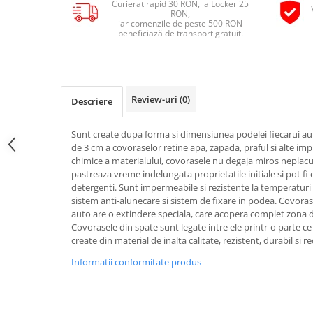
Curierat rapid 30 RON, la Locker 25
Pipe si fise bujii
RON,
20W-50
iar comenzile de peste 500 RON
Bujii
20W-60
beneficiază de transport gratuit.
SAE30
Electrica
Ulei transmisie
Incarcatoar acumulator baterie
Uleiuri hidraulice
Incarcatoare acumulator baterie
Review-uri
(0)
Descriere
Semnalizare
Gradina
Oglinzi moto
Sunt create dupa forma si dimensiunea podelei fiecarui au
de 3 cm a covoraselor retine apa, zapada, praful si alte imp
BMW Motorrad
chimice a materialului, covorasele nu degaja miros neplacut 
Consumabile BMW Motorrad
pastreaza vreme indelungata proprietatile initiale si pot fi
detergenti. Sunt impermeabile si rezistente la temperaturi 
Uleiuri si lichide moto
sistem anti-alunecare si sistem de fixare in podea. Covora
Ulei moto
auto are o extindere speciala, care acopera complet zona d
Covorasele din spate sunt legate intre ele printr-o parte ce
Ulei transmisie moto
create din material de inalta calitate, rezistent, durabil si rec
Ulei furca moto
Informatii conformitate produs
Curatare si intretinere lant moto
Antigel moto
Aditivi moto