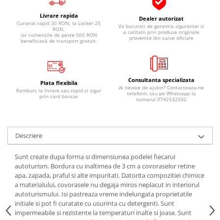
Pipe si fise bujii
20W-50
Livrare rapida
Dealer autorizat
Bujii
20W-60
Curierat rapid 30 RON, la Locker 25
Va bucurati de garantia sigurantei si
RON,
a calitatii prin produse originale
iar comenzile de peste 500 RON
SAE30
Electrica
provenite din surse oficiale
beneficiază de transport gratuit.
Ulei transmisie
Incarcatoar acumulator baterie
Uleiuri hidraulice
Incarcatoare acumulator baterie
Semnalizare
Gradina
Consultanta specializata
Plata flexibila
Ai nevoie de ajutor? Contacteaza-ne
Ramburs la livrare sau rapid si sigur
Oglinzi moto
telefonic sau pe Whatsapp la
prin card bancar
numarul 0742532932
BMW Motorrad
Consumabile BMW Motorrad
Uleiuri si lichide moto
Descriere
Ulei moto
Sunt create dupa forma si dimensiunea podelei fiecarui
Ulei transmisie moto
autoturism. Bordura cu inaltimea de 3 cm a covoraselor retine
apa, zapada, praful si alte impuritati. Datorita compozitiei chimice
Ulei furca moto
a materialului, covorasele nu degaja miros neplacut in interiorul
Curatare si intretinere lant moto
autoturismului. Isi pastreaza vreme indelungata proprietatile
Antigel moto
initiale si pot fi curatate cu usurinta cu detergenti. Sunt
impermeabile si rezistente la temperaturi inalte si joase. Sunt
Aditivi moto