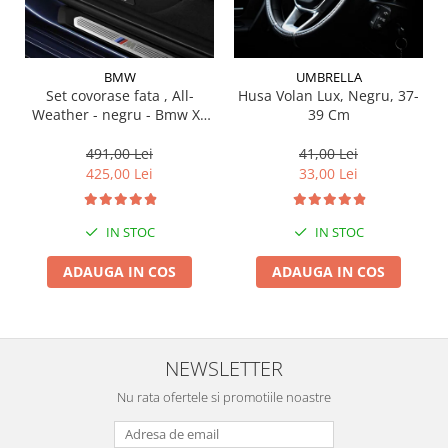
Suporti si placi prindere
BMW
UMBRELLA
Set covorase fata , All-
Husa Volan Lux, Negru, 37-
Weather - negru - Bmw X3
39 Cm
G01, X3 M F97, G08 iX3
491,00 Lei
41,00 Lei
425,00 Lei
33,00 Lei
IN STOC
IN STOC
ADAUGA IN COS
ADAUGA IN COS
NEWSLETTER
Nu rata ofertele si promotiile noastre