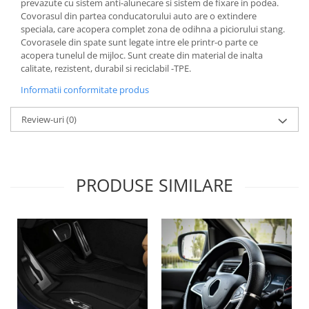
prevazute cu sistem anti-alunecare si sistem de fixare in podea.
Lichid de frana
Covorasul din partea conducatorului auto are o extindere
Vaselina si spray-uri tehnice moto
speciala, care acopera complet zona de odihna a piciorului stang.
Covorasele din spate sunt legate intre ele printr-o parte ce
Filtre moto
acopera tunelul de mijloc. Sunt create din material de inalta
Filtru combustibil
calitate, rezistent, durabil si reciclabil -TPE.
Buson golire ulei
Informatii conformitate produs
Filtru ulei moto
Review-uri
(0)
Filtru aer moto
Intretinere si curatare filtre moto
Intretinere moto
Intretinere echipament moto
PRODUSE SIMILARE
Curatare moto
Covor moto
Accesorii moto
Antifurt
Genti bagaje moto
Huse moto
Suporti si kituri montaj topcase