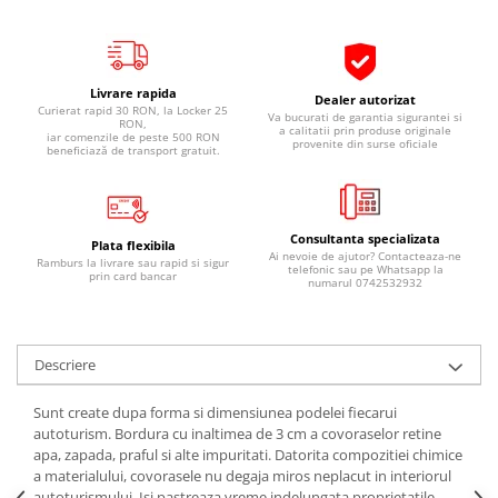
Pipe si fise bujii
20W-50
Bujii
20W-60
SAE30
Electrica
Livrare rapida
Dealer autorizat
Ulei transmisie
Curierat rapid 30 RON, la Locker 25
Va bucurati de garantia sigurantei si
Incarcatoar acumulator baterie
RON,
a calitatii prin produse originale
iar comenzile de peste 500 RON
Uleiuri hidraulice
provenite din surse oficiale
Incarcatoare acumulator baterie
beneficiază de transport gratuit.
Semnalizare
Gradina
Oglinzi moto
Consultanta specializata
BMW Motorrad
Plata flexibila
Ai nevoie de ajutor? Contacteaza-ne
Ramburs la livrare sau rapid si sigur
telefonic sau pe Whatsapp la
Consumabile BMW Motorrad
prin card bancar
numarul 0742532932
Uleiuri si lichide moto
Ulei moto
Descriere
Ulei transmisie moto
Ulei furca moto
Sunt create dupa forma si dimensiunea podelei fiecarui
Curatare si intretinere lant moto
autoturism. Bordura cu inaltimea de 3 cm a covoraselor retine
apa, zapada, praful si alte impuritati. Datorita compozitiei chimice
Antigel moto
a materialului, covorasele nu degaja miros neplacut in interiorul
Aditivi moto
autoturismului. Isi pastreaza vreme indelungata proprietatile