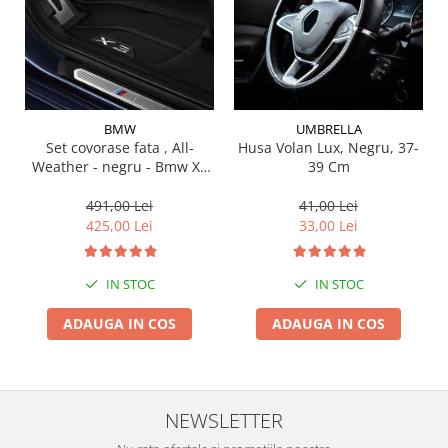
Suporti si placi prindere
BMW
UMBRELLA
Set covorase fata , All-
Husa Volan Lux, Negru, 37-
Weather - negru - Bmw X3
39 Cm
G01, X3 M F97, G08 iX3
491,00 Lei
41,00 Lei
425,00 Lei
33,00 Lei
IN STOC
IN STOC
ADAUGA IN COS
ADAUGA IN COS
NEWSLETTER