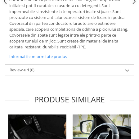
Lichid de frana
initiale si pot fi curatate cu usurinta cu detergenti. Sunt
impermeabile si rezistente la temperaturi inalte si joase. Sunt
Vaselina si spray-uri tehnice moto
prevazute cu sistem anti-alunecare si sistem de fixare in podea.
Filtre moto
Covorasul din partea conducatorului auto are o extindere
speciala, care acopera complet zona de odihna a piciorului stang.
Filtru combustibil
Covorasele din spate sunt legate intre ele printr-o parte ce
Buson golire ulei
acopera tunelul de mijloc. Sunt create din material de inalta
Filtru ulei moto
calitate, rezistent, durabil si reciclabil -TPE.
Filtru aer moto
Informatii conformitate produs
Intretinere si curatare filtre moto
Review-uri
(0)
Intretinere moto
Intretinere echipament moto
Curatare moto
Covor moto
PRODUSE SIMILARE
Accesorii moto
Antifurt
Genti bagaje moto
Huse moto
Suporti si kituri montaj topcase