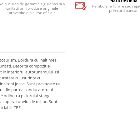
Plata flexibila
Va bucurati de garantia sigurantei si a
Ramburs la livrare sau rapid
calitatii prin produse originale
prin card bancar
provenite din surse oficiale
toturism. Bordura cu inaltimea
uritati. Datorita compozitiei
in interiorul autoturismului. Isi
 curatate cu usurinta cu
inalte si joase. Sunt prevazute cu
sul din partea conducatorului
e odihna a piciorului stang.
 acopera tunelul de mijloc. Sunt
iclabil -TPE.