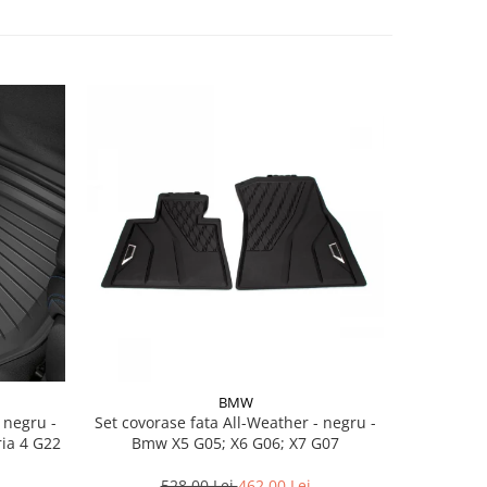
BMW
Set covorase fata All-Weather - negru -
Set cov
ria 4 G22
Bmw X5 G05; X6 G06; X7 G07
BasisLine,
G20 G21
528,00 Lei
462,00 Lei
3