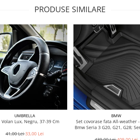
PRODUSE SIMILARE
UMBRELLA
BMW
 Volan Lux, Negru, 37-39 Cm
Set covorase fata All-weather - negru -
Bmw Seria 3 G20, G21, G28; Se
41,00 Lei
33,00 Lei
439,00 Lei
409,00 Lei