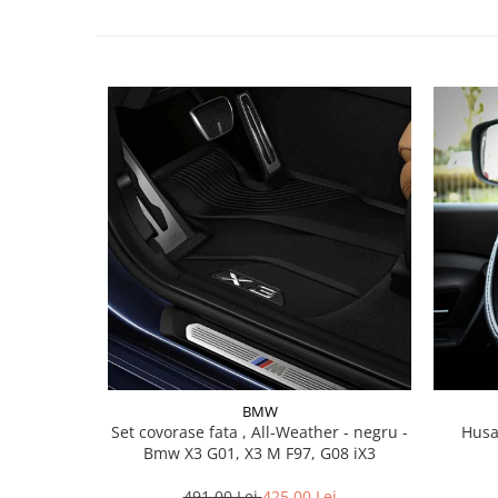
Lichid de frana
Vaselina si spray-uri tehnice moto
Filtre moto
Filtru combustibil
Buson golire ulei
Filtru ulei moto
Filtru aer moto
Intretinere si curatare filtre moto
Intretinere moto
Intretinere echipament moto
Curatare moto
Covor moto
Accesorii moto
Antifurt
BMW
Set covorase fata , All-Weather - negru -
Husa
Genti bagaje moto
Bmw X3 G01, X3 M F97, G08 iX3
Huse moto
Suporti si kituri montaj topcase
491,00 Lei
425,00 Lei