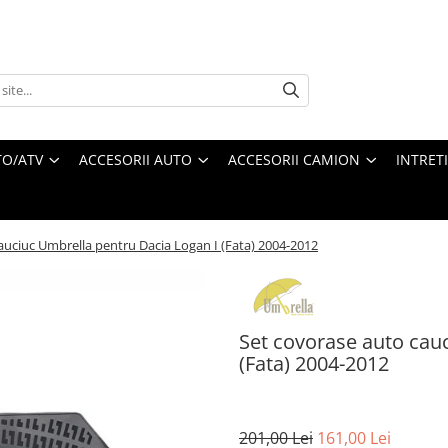
O/ATV
ACCESORII AUTO
ACCESORII CAMION
INTRET
auciuc Umbrella pentru Dacia Logan I (Fata) 2004-2012
Set covorase auto cau
(Fata) 2004-2012
201,00 Lei
161,00 Lei