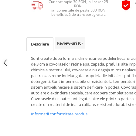
Curierat rapid 30 RON, la Locker 25
Pipe si fise bujii
RON,
20W-50
iar comenzile de peste 500 RON
Bujii
20W-60
beneficiază de transport gratuit.
SAE30
Electrica
Ulei transmisie
Incarcatoar acumulator baterie
Uleiuri hidraulice
Incarcatoare acumulator baterie
Review-uri
(0)
Descriere
Semnalizare
Gradina
Oglinzi moto
Sunt create dupa forma si dimensiunea podelei fiecarui au
de 3 cm a covoraselor retine apa, zapada, praful si alte imp
BMW Motorrad
chimice a materialului, covorasele nu degaja miros neplacut 
Consumabile BMW Motorrad
pastreaza vreme indelungata proprietatile initiale si pot fi
detergenti. Sunt impermeabile si rezistente la temperaturi 
Uleiuri si lichide moto
sistem anti-alunecare si sistem de fixare in podea. Covora
Ulei moto
auto are o extindere speciala, care acopera complet zona d
Covorasele din spate sunt legate intre ele printr-o parte ce
Ulei transmisie moto
create din material de inalta calitate, rezistent, durabil si rec
Ulei furca moto
Informatii conformitate produs
Curatare si intretinere lant moto
Antigel moto
Aditivi moto