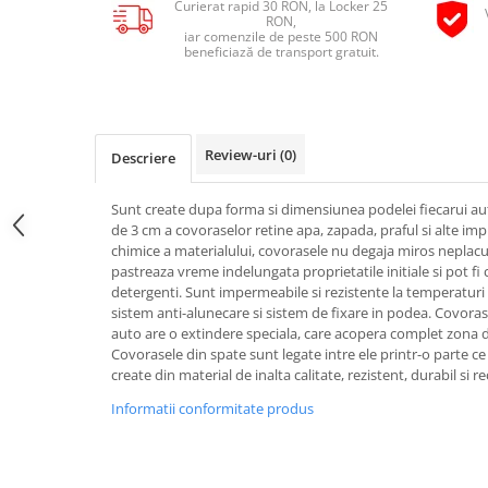
Curierat rapid 30 RON, la Locker 25
Pipe si fise bujii
RON,
20W-50
iar comenzile de peste 500 RON
Bujii
20W-60
beneficiază de transport gratuit.
SAE30
Electrica
Ulei transmisie
Incarcatoar acumulator baterie
Uleiuri hidraulice
Incarcatoare acumulator baterie
Review-uri
(0)
Descriere
Semnalizare
Gradina
Oglinzi moto
Sunt create dupa forma si dimensiunea podelei fiecarui au
de 3 cm a covoraselor retine apa, zapada, praful si alte imp
BMW Motorrad
chimice a materialului, covorasele nu degaja miros neplacut 
Consumabile BMW Motorrad
pastreaza vreme indelungata proprietatile initiale si pot fi
detergenti. Sunt impermeabile si rezistente la temperaturi 
Uleiuri si lichide moto
sistem anti-alunecare si sistem de fixare in podea. Covora
Ulei moto
auto are o extindere speciala, care acopera complet zona d
Covorasele din spate sunt legate intre ele printr-o parte ce
Ulei transmisie moto
create din material de inalta calitate, rezistent, durabil si rec
Ulei furca moto
Informatii conformitate produs
Curatare si intretinere lant moto
Antigel moto
Aditivi moto