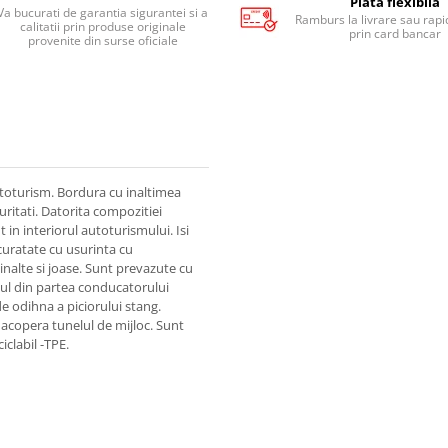
Plata flexibila
Va bucurati de garantia sigurantei si a
Ramburs la livrare sau rapid
calitatii prin produse originale
prin card bancar
provenite din surse oficiale
toturism. Bordura cu inaltimea
uritati. Datorita compozitiei
in interiorul autoturismului. Isi
 curatate cu usurinta cu
inalte si joase. Sunt prevazute cu
sul din partea conducatorului
e odihna a piciorului stang.
 acopera tunelul de mijloc. Sunt
iclabil -TPE.