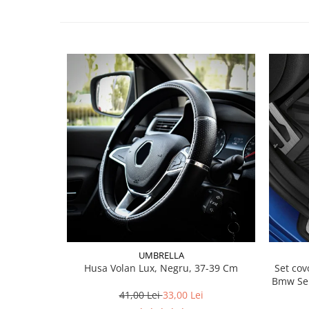
Lichid de frana
Vaselina si spray-uri tehnice moto
Filtre moto
Filtru combustibil
Buson golire ulei
Filtru ulei moto
Filtru aer moto
Intretinere si curatare filtre moto
Intretinere moto
Intretinere echipament moto
Curatare moto
Covor moto
Accesorii moto
Antifurt
UMBRELLA
Husa Volan Lux, Negru, 37-39 Cm
Set covorase fat
Genti bagaje moto
Bmw Ser
Huse moto
41,00 Lei
33,00 Lei
Suporti si kituri montaj topcase