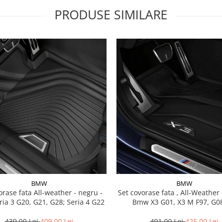
PRODUSE SIMILARE
BMW
BMW
a All-weather - negru -
Set covorase fata , All-Weather - negru -
ia 3 G20, G21, G28; Seria 4 G22
Bmw X3 G01, X3 M F97, G08
439,00 Lei
409,00 Lei
491,00 Lei
425,00 Lei