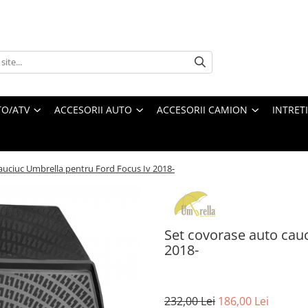
O/ATV
ACCESORII AUTO
ACCESORII CAMION
INTRET
auciuc Umbrella pentru Ford Focus Iv 2018-
Set covorase auto cau
2018-
232,00 Lei
186,00 Lei