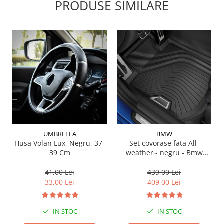
PRODUSE SIMILARE
Suporti si placi prindere
UMBRELLA
BMW
Husa Volan Lux, Negru, 37-
Set covorase fata All-
39 Cm
weather - negru - Bmw
Seria 3 G20, G21, G28; Seria
4 G22
41,00 Lei
439,00 Lei
33,00 Lei
409,00 Lei
IN STOC
IN STOC