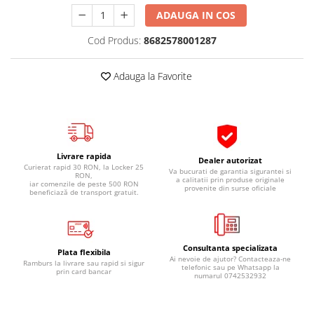
Pipe si fise bujii
20W-50
ADAUGA IN COS
Bujii
20W-60
Cod Produs:
8682578001287
SAE30
Electrica
Ulei transmisie
Incarcatoar acumulator baterie
Adauga la Favorite
Uleiuri hidraulice
Incarcatoare acumulator baterie
Semnalizare
Gradina
Oglinzi moto
BMW Motorrad
Livrare rapida
Dealer autorizat
Curierat rapid 30 RON, la Locker 25
Va bucurati de garantia sigurantei si
Consumabile BMW Motorrad
RON,
a calitatii prin produse originale
iar comenzile de peste 500 RON
provenite din surse oficiale
Uleiuri si lichide moto
beneficiază de transport gratuit.
Ulei moto
Ulei transmisie moto
Consultanta specializata
Ulei furca moto
Plata flexibila
Ai nevoie de ajutor? Contacteaza-ne
Ramburs la livrare sau rapid si sigur
Curatare si intretinere lant moto
telefonic sau pe Whatsapp la
prin card bancar
numarul 0742532932
Antigel moto
Aditivi moto