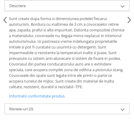
Lichid de frana
Descriere
Vaselina si spray-uri tehnice moto
Sunt create dupa forma si dimensiunea podelei fiecarui
Filtre moto
autoturism. Bordura cu inaltimea de 3 cm a covoraselor retine
Filtru combustibil
apa, zapada, praful si alte impuritati. Datorita compozitiei chimice
a materialului, covorasele nu degaja miros neplacut in interiorul
Buson golire ulei
autoturismului. Isi pastreaza vreme indelungata proprietatile
Filtru ulei moto
initiale si pot fi curatate cu usurinta cu detergenti. Sunt
Filtru aer moto
impermeabile si rezistente la temperaturi inalte si joase. Sunt
prevazute cu sistem anti-alunecare si sistem de fixare in podea.
Intretinere si curatare filtre moto
Covorasul din partea conducatorului auto are o extindere
Intretinere moto
speciala, care acopera complet zona de odihna a piciorului stang.
Covorasele din spate sunt legate intre ele printr-o parte ce
Intretinere echipament moto
acopera tunelul de mijloc. Sunt create din material de inalta
Curatare moto
calitate, rezistent, durabil si reciclabil -TPE.
Covor moto
Informatii conformitate produs
Accesorii moto
Review-uri
(0)
Antifurt
Genti bagaje moto
Huse moto
Suporti si kituri montaj topcase