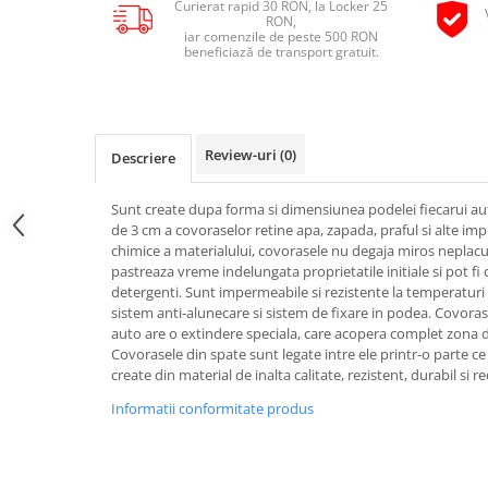
Curierat rapid 30 RON, la Locker 25
Pipe si fise bujii
RON,
20W-50
iar comenzile de peste 500 RON
Bujii
20W-60
beneficiază de transport gratuit.
SAE30
Electrica
Ulei transmisie
Incarcatoar acumulator baterie
Uleiuri hidraulice
Incarcatoare acumulator baterie
Review-uri
(0)
Descriere
Semnalizare
Gradina
Oglinzi moto
Sunt create dupa forma si dimensiunea podelei fiecarui au
de 3 cm a covoraselor retine apa, zapada, praful si alte imp
BMW Motorrad
chimice a materialului, covorasele nu degaja miros neplacut 
Consumabile BMW Motorrad
pastreaza vreme indelungata proprietatile initiale si pot fi
detergenti. Sunt impermeabile si rezistente la temperaturi 
Uleiuri si lichide moto
sistem anti-alunecare si sistem de fixare in podea. Covora
Ulei moto
auto are o extindere speciala, care acopera complet zona d
Covorasele din spate sunt legate intre ele printr-o parte ce
Ulei transmisie moto
create din material de inalta calitate, rezistent, durabil si rec
Ulei furca moto
Informatii conformitate produs
Curatare si intretinere lant moto
Antigel moto
Aditivi moto