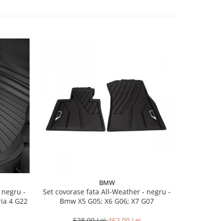
BMW
Set covorase fata All-Weather - negru -
Set cov
ria 4 G22
Bmw X5 G05; X6 G06; X7 G07
BasisLine,
G20 G21
528,00 Lei
462,00 Lei
3