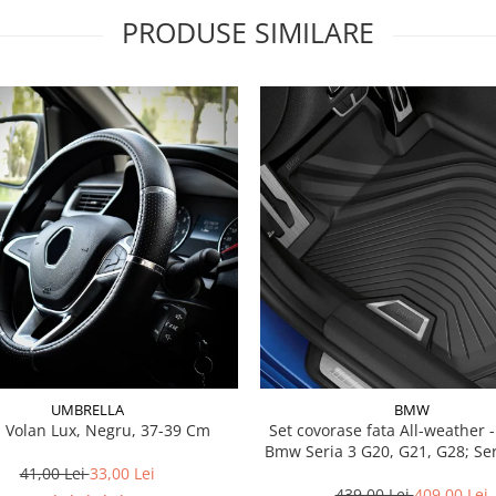
PRODUSE SIMILARE
UMBRELLA
BMW
 Volan Lux, Negru, 37-39 Cm
Set covorase fata All-weather - negru -
Bmw Seria 3 G20, G21, G28; Se
41,00 Lei
33,00 Lei
439,00 Lei
409,00 Lei