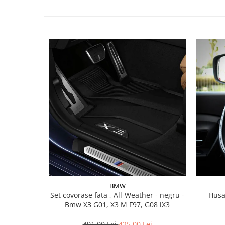
Lichid de frana
Vaselina si spray-uri tehnice moto
Filtre moto
Filtru combustibil
Buson golire ulei
Filtru ulei moto
Filtru aer moto
Intretinere si curatare filtre moto
Intretinere moto
Intretinere echipament moto
Curatare moto
Covor moto
Accesorii moto
Antifurt
BMW
Set covorase fata , All-Weather - negru -
Husa
Genti bagaje moto
Bmw X3 G01, X3 M F97, G08 iX3
Huse moto
Suporti si kituri montaj topcase
491,00 Lei
425,00 Lei