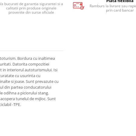
Plata flexibila
Va bucurati de garantia sigurantei si a
Ramburs la livrare sau rapid
calitatii prin produse originale
prin card bancar
provenite din surse oficiale
toturism. Bordura cu inaltimea
uritati. Datorita compozitiei
in interiorul autoturismului. Isi
 curatate cu usurinta cu
inalte si joase. Sunt prevazute cu
sul din partea conducatorului
e odihna a piciorului stang.
 acopera tunelul de mijloc. Sunt
iclabil -TPE.