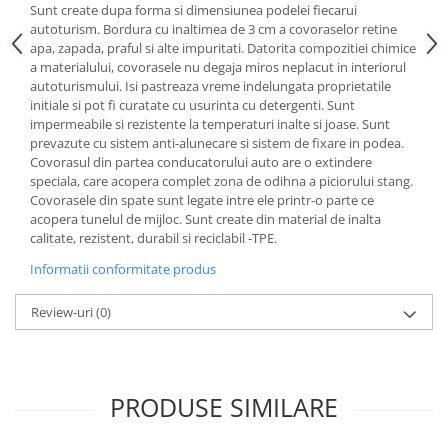
Sunt create dupa forma si dimensiunea podelei fiecarui
Lichid de frana
autoturism. Bordura cu inaltimea de 3 cm a covoraselor retine
Vaselina si spray-uri tehnice moto
apa, zapada, praful si alte impuritati. Datorita compozitiei chimice
Filtre moto
a materialului, covorasele nu degaja miros neplacut in interiorul
autoturismului. Isi pastreaza vreme indelungata proprietatile
Filtru combustibil
initiale si pot fi curatate cu usurinta cu detergenti. Sunt
Buson golire ulei
impermeabile si rezistente la temperaturi inalte si joase. Sunt
prevazute cu sistem anti-alunecare si sistem de fixare in podea.
Filtru ulei moto
Covorasul din partea conducatorului auto are o extindere
Filtru aer moto
speciala, care acopera complet zona de odihna a piciorului stang.
Intretinere si curatare filtre moto
Covorasele din spate sunt legate intre ele printr-o parte ce
acopera tunelul de mijloc. Sunt create din material de inalta
Intretinere moto
calitate, rezistent, durabil si reciclabil -TPE.
Intretinere echipament moto
Informatii conformitate produs
Curatare moto
Covor moto
Review-uri
(0)
Accesorii moto
Antifurt
Genti bagaje moto
PRODUSE SIMILARE
Huse moto
Suporti si kituri montaj topcase