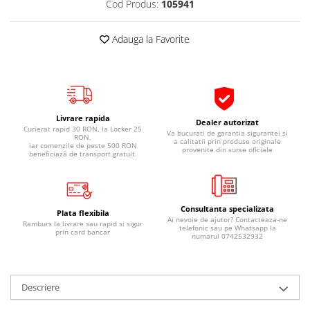
Cod Produs:
105941
Pipe si fise bujii
20W-50
Bujii
20W-60
Adauga la Favorite
SAE30
Electrica
Ulei transmisie
Incarcatoar acumulator baterie
Uleiuri hidraulice
Incarcatoare acumulator baterie
Semnalizare
Gradina
Livrare rapida
Dealer autorizat
Oglinzi moto
Curierat rapid 30 RON, la Locker 25
Va bucurati de garantia sigurantei si
RON,
a calitatii prin produse originale
iar comenzile de peste 500 RON
BMW Motorrad
provenite din surse oficiale
beneficiază de transport gratuit.
Consumabile BMW Motorrad
Uleiuri si lichide moto
Consultanta specializata
Ulei moto
Plata flexibila
Ai nevoie de ajutor? Contacteaza-ne
Ramburs la livrare sau rapid si sigur
Ulei transmisie moto
telefonic sau pe Whatsapp la
prin card bancar
numarul 0742532932
Ulei furca moto
Curatare si intretinere lant moto
Antigel moto
Descriere
Aditivi moto