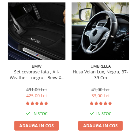
Suporti si placi prindere
BMW
UMBRELLA
Set covorase fata , All-
Husa Volan Lux, Negru, 37-
Weather - negru - Bmw X3
39 Cm
G01, X3 M F97, G08 iX3
491,00 Lei
41,00 Lei
425,00 Lei
33,00 Lei
IN STOC
IN STOC
ADAUGA IN COS
ADAUGA IN COS