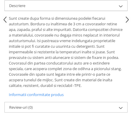
Lichid de frana
Descriere
Vaselina si spray-uri tehnice moto
Sunt create dupa forma si dimensiunea podelei fiecarui
Filtre moto
autoturism. Bordura cu inaltimea de 3 cm a covoraselor retine
Filtru combustibil
apa, zapada, praful si alte impuritati. Datorita compozitiei chimice
a materialului, covorasele nu degaja miros neplacut in interiorul
Buson golire ulei
autoturismului. Isi pastreaza vreme indelungata proprietatile
Filtru ulei moto
initiale si pot fi curatate cu usurinta cu detergenti. Sunt
Filtru aer moto
impermeabile si rezistente la temperaturi inalte si joase. Sunt
prevazute cu sistem anti-alunecare si sistem de fixare in podea.
Intretinere si curatare filtre moto
Covorasul din partea conducatorului auto are o extindere
Intretinere moto
speciala, care acopera complet zona de odihna a piciorului stang.
Covorasele din spate sunt legate intre ele printr-o parte ce
Intretinere echipament moto
acopera tunelul de mijloc. Sunt create din material de inalta
Curatare moto
calitate, rezistent, durabil si reciclabil -TPE.
Covor moto
Informatii conformitate produs
Accesorii moto
Review-uri
(0)
Antifurt
Genti bagaje moto
Huse moto
Suporti si kituri montaj topcase