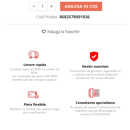
Pipe si fise bujii
20W-50
ADAUGA IN COS
Bujii
20W-60
Cod Produs:
8682578001836
SAE30
Electrica
Ulei transmisie
Incarcatoar acumulator baterie
Adauga la Favorite
Uleiuri hidraulice
Incarcatoare acumulator baterie
Semnalizare
Gradina
Oglinzi moto
BMW Motorrad
Livrare rapida
Dealer autorizat
Curierat rapid 30 RON, la Locker 25
Va bucurati de garantia sigurantei si
Consumabile BMW Motorrad
RON,
a calitatii prin produse originale
iar comenzile de peste 500 RON
provenite din surse oficiale
Uleiuri si lichide moto
beneficiază de transport gratuit.
Ulei moto
Ulei transmisie moto
Consultanta specializata
Ulei furca moto
Plata flexibila
Ai nevoie de ajutor? Contacteaza-ne
Ramburs la livrare sau rapid si sigur
Curatare si intretinere lant moto
telefonic sau pe Whatsapp la
prin card bancar
numarul 0742532932
Antigel moto
Aditivi moto