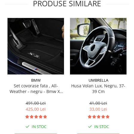
PRODUSE SIMILARE
Suporti si placi prindere
BMW
UMBRELLA
Set covorase fata , All-
Husa Volan Lux, Negru, 37-
Weather - negru - Bmw X3
39 Cm
G01, X3 M F97, G08 iX3
491,00 Lei
41,00 Lei
425,00 Lei
33,00 Lei
IN STOC
IN STOC