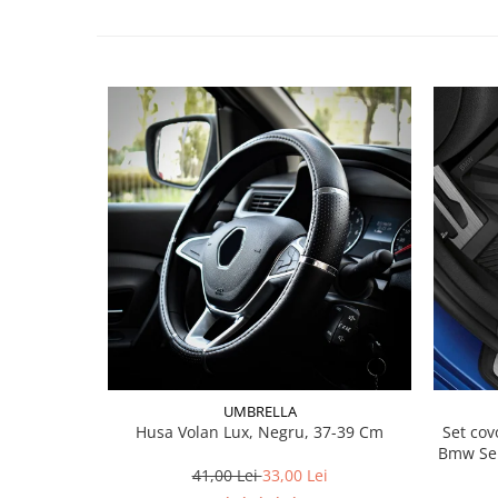
Lichid de frana
Vaselina si spray-uri tehnice moto
Filtre moto
Filtru combustibil
Buson golire ulei
Filtru ulei moto
Filtru aer moto
Intretinere si curatare filtre moto
Intretinere moto
Intretinere echipament moto
Curatare moto
Covor moto
Accesorii moto
Antifurt
UMBRELLA
Husa Volan Lux, Negru, 37-39 Cm
Set covorase fat
Genti bagaje moto
Bmw Ser
Huse moto
41,00 Lei
33,00 Lei
Suporti si kituri montaj topcase