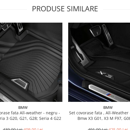
PRODUSE SIMILARE
BMW
BMW
a All-weather - negru -
Set covorase fata , All-Weather - negru -
ia 3 G20, G21, G28; Seria 4 G22
Bmw X3 G01, X3 M F97, G08
439,00 Lei
409,00 Lei
491,00 Lei
425,00 Lei