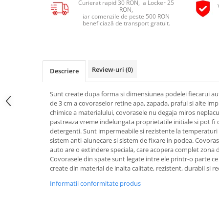
Curierat rapid 30 RON, la Locker 25
Pipe si fise bujii
RON,
20W-50
iar comenzile de peste 500 RON
Bujii
20W-60
beneficiază de transport gratuit.
SAE30
Electrica
Ulei transmisie
Incarcatoar acumulator baterie
Uleiuri hidraulice
Incarcatoare acumulator baterie
Review-uri
(0)
Descriere
Semnalizare
Gradina
Oglinzi moto
Sunt create dupa forma si dimensiunea podelei fiecarui au
de 3 cm a covoraselor retine apa, zapada, praful si alte imp
BMW Motorrad
chimice a materialului, covorasele nu degaja miros neplacut 
Consumabile BMW Motorrad
pastreaza vreme indelungata proprietatile initiale si pot fi
detergenti. Sunt impermeabile si rezistente la temperaturi 
Uleiuri si lichide moto
sistem anti-alunecare si sistem de fixare in podea. Covora
Ulei moto
auto are o extindere speciala, care acopera complet zona d
Covorasele din spate sunt legate intre ele printr-o parte ce
Ulei transmisie moto
create din material de inalta calitate, rezistent, durabil si rec
Ulei furca moto
Informatii conformitate produs
Curatare si intretinere lant moto
Antigel moto
Aditivi moto