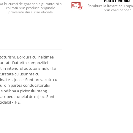
Plata flexibila
Va bucurati de garantia sigurantei si a
Ramburs la livrare sau rapid
calitatii prin produse originale
prin card bancar
provenite din surse oficiale
toturism. Bordura cu inaltimea
uritati. Datorita compozitiei
in interiorul autoturismului. Isi
 curatate cu usurinta cu
inalte si joase. Sunt prevazute cu
sul din partea conducatorului
e odihna a piciorului stang.
 acopera tunelul de mijloc. Sunt
iclabil -TPE.