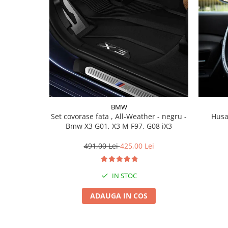
Lichid de frana
Vaselina si spray-uri tehnice moto
Filtre moto
Filtru combustibil
Buson golire ulei
Filtru ulei moto
Filtru aer moto
Intretinere si curatare filtre moto
BMW
Intretinere moto
Set covorase fata , All-Weather - negru -
Husa
Bmw X3 G01, X3 M F97, G08 iX3
Intretinere echipament moto
Curatare moto
491,00 Lei
425,00 Lei
Covor moto
Accesorii moto
IN STOC
Antifurt
ADAUGA IN COS
Genti bagaje moto
Huse moto
Suporti si kituri montaj topcase