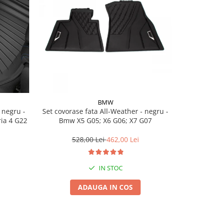
BMW
Set covorase fata All-Weather - negru -
Set cov
ria 4 G22
Bmw X5 G05; X6 G06; X7 G07
BasisLine,
G20 G21
528,00 Lei
462,00 Lei
3
IN STOC
ADAUGA IN COS