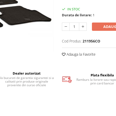
IN STOC
Durata de livrare:
1
ADAUG
Cod Produs:
211956CO
Adauga la Favorite
Dealer autorizat
Plata flexibila
Va bucurati de garantia sigurantei si a
Ramburs la livrare sau rapid
calitatii prin produse originale
prin card bancar
provenite din surse oficiale