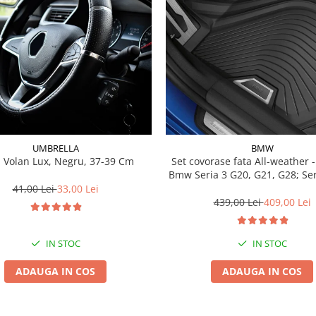
UMBRELLA
BMW
 Volan Lux, Negru, 37-39 Cm
Set covorase fata All-weather - negru -
Bmw Seria 3 G20, G21, G28; Se
41,00 Lei
33,00 Lei
439,00 Lei
409,00 Lei
IN STOC
IN STOC
ADAUGA IN COS
ADAUGA IN COS