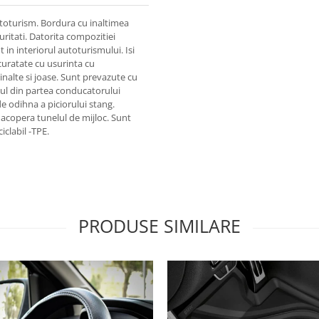
toturism. Bordura cu inaltimea
uritati. Datorita compozitiei
in interiorul autoturismului. Isi
 curatate cu usurinta cu
inalte si joase. Sunt prevazute cu
sul din partea conducatorului
e odihna a piciorului stang.
 acopera tunelul de mijloc. Sunt
iclabil -TPE.
PRODUSE SIMILARE