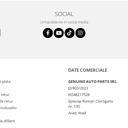
SOCIAL
Urmareste-ne in social media
DATE COMERCIALE
 plata
GENUINE AUTO PARTS SRL
J2/803/2023
 retur
RO48217528
de retur
Episcop Roman Ciorogariu
nr. 135
produselor
Arad, Arad
 afiliere