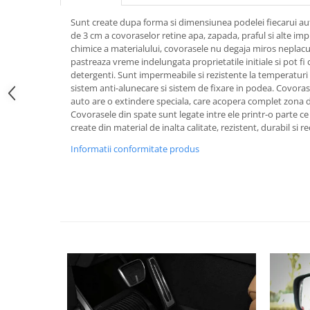
Pipe si fise bujii
20W-50
Sunt create dupa forma si dimensiunea podelei fiecarui au
Bujii
20W-60
de 3 cm a covoraselor retine apa, zapada, praful si alte imp
chimice a materialului, covorasele nu degaja miros neplacut 
SAE30
Electrica
pastreaza vreme indelungata proprietatile initiale si pot fi
Ulei transmisie
Incarcatoar acumulator baterie
detergenti. Sunt impermeabile si rezistente la temperaturi 
sistem anti-alunecare si sistem de fixare in podea. Covora
Uleiuri hidraulice
Incarcatoare acumulator baterie
auto are o extindere speciala, care acopera complet zona d
Semnalizare
Gradina
Covorasele din spate sunt legate intre ele printr-o parte ce
create din material de inalta calitate, rezistent, durabil si rec
Oglinzi moto
Informatii conformitate produs
BMW Motorrad
Consumabile BMW Motorrad
Uleiuri si lichide moto
Ulei moto
Ulei transmisie moto
Ulei furca moto
Curatare si intretinere lant moto
Antigel moto
Aditivi moto